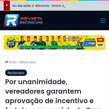
No Barradão é diferente: Vitória dá show, vira sobre Athletico-PR e avança às quartas da Copa do Brasil
M
Início
/
Recôncavo
Recôncavo
Por unanimidade,
vereadores garantem
aprovação de incentivo e