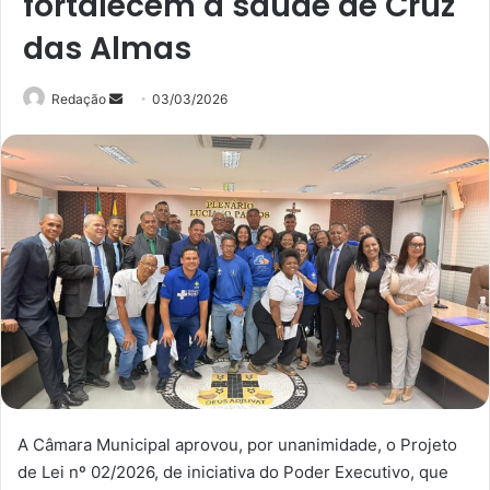
fortalecem a saúde de Cruz
das Almas
Mande
Redação
03/03/2026
um
e-
mail
A Câmara Municipal aprovou, por unanimidade, o Projeto
de Lei nº 02/2026, de iniciativa do Poder Executivo, que