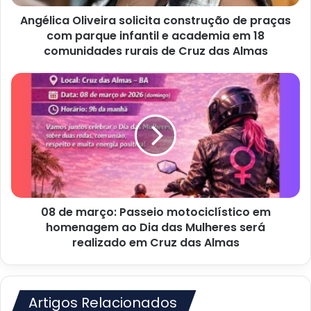
infantil
Angélica Oliveira solicita construção de praças
e
academia
com parque infantil e academia em 18
em
comunidades rurais de Cruz das Almas
18
comunidades
08
rurais
de
de
março:
Cruz
Passeio
das
motociclístico
Almas
em
homenagem
ao
Dia
08 de março: Passeio motociclístico em
das
Mulheres
homenagem ao Dia das Mulheres será
será
realizado em Cruz das Almas
realizado
em
Cruz
das
Artigos Relacionados