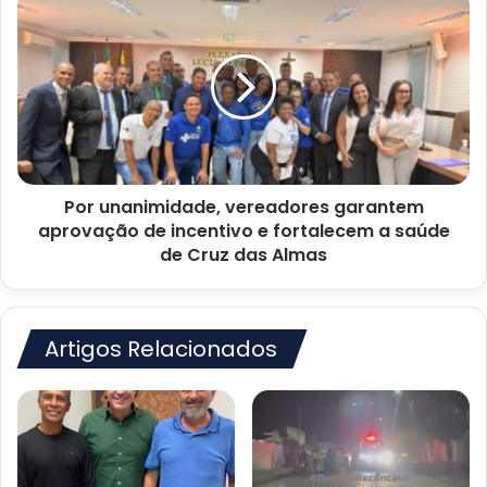
Almas
unanimidade,
vereadores
garantem
aprovação
de
incentivo
e
fortalecem
Por unanimidade, vereadores garantem
a
saúde
aprovação de incentivo e fortalecem a saúde
de
de Cruz das Almas
Cruz
das
Almas
Artigos Relacionados