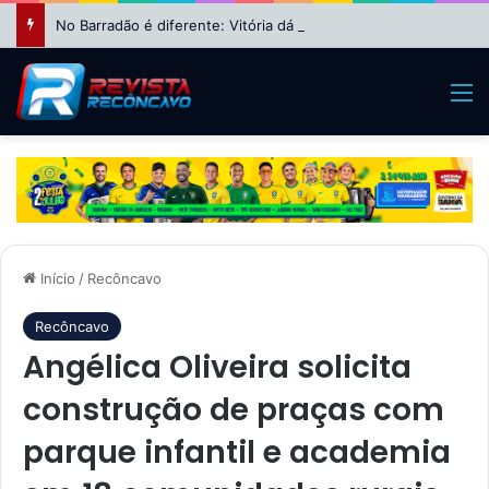
No Barradão é diferente: Vitória dá show, vira sobre Athletico-PR e avança às quartas da Copa do Brasil
M
Início
/
Recôncavo
Recôncavo
Angélica Oliveira solicita
construção de praças com
parque infantil e academia