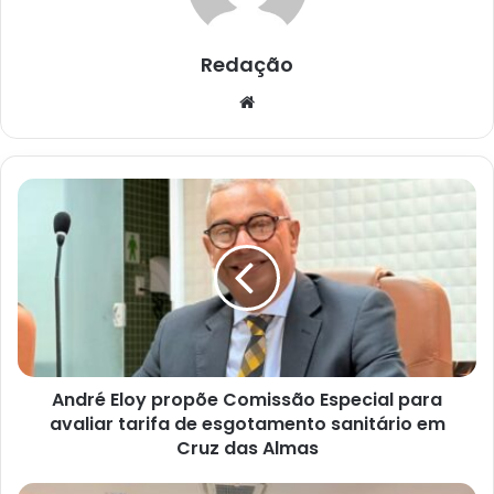
Redação
Website
André
Eloy
propõe
Comissão
Especial
para
avaliar
tarifa
de
André Eloy propõe Comissão Especial para
esgotamento
sanitário
avaliar tarifa de esgotamento sanitário em
em
Cruz das Almas
Cruz
das
Por