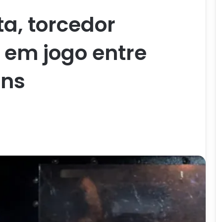
ta, torcedor
o em jogo entre
ins