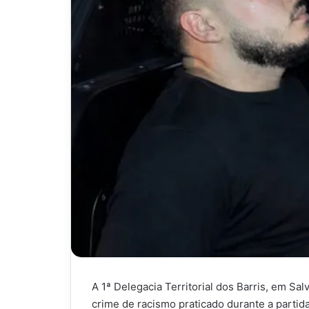
A 1ª Delegacia Territorial dos Barris, em S
crime de racismo praticado durante a partida