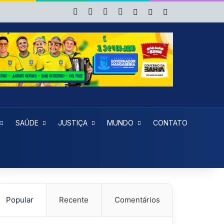
Facebook
X
YouTube
Instagram
Entrar
Artigo aleatório
Barra Lateral
SAÚDE
JUSTIÇA
MUNDO
CONTATO
Popular
Recente
Comentários