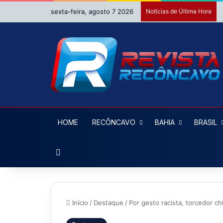
sexta-feira, agosto 7 2026
Notícias de Última Hora
HOME
RECÔNCAVO
BAHIA
BRASIL
Procurar por
Início
/
Destaque
/
Por gesto racista, torcedor c