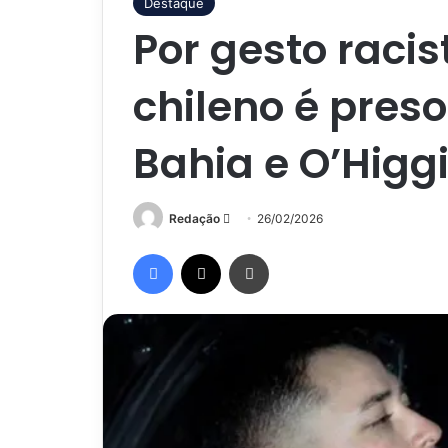
Destaque
Por gesto racis
chileno é pres
Bahia e O’Higg
Mande
Redação
26/02/2026
um
Facebook
X
Imprimir
e-
mail