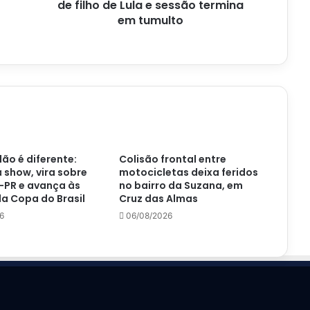
Lula
de filho de Lula e sessão termina
e
em tumulto
sessão
termina
em
tumulto
ão é diferente:
Colisão frontal entre
á show, vira sobre
motocicletas deixa feridos
-PR e avança às
no bairro da Suzana, em
a Copa do Brasil
Cruz das Almas
6
06/08/2026