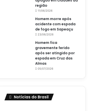
apagão em cidades da
região
11/06/2026
Homem morre após
acidente com espada
de fogo em Sapeaçu
23/06/2026
Homem fica
gravemente ferido
após ser atingido por
espada em Cruz das
Almas
05/07/2026
Notícias do Brasil