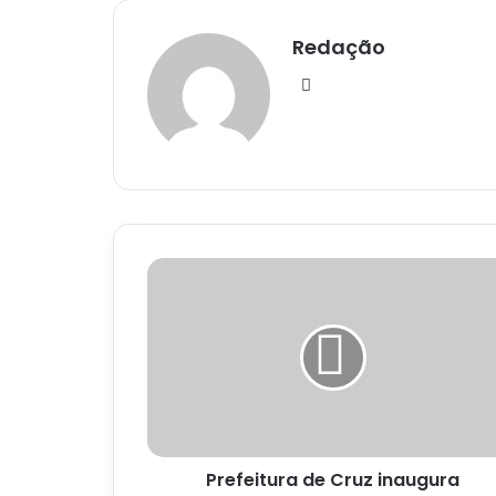
Redação
Website
Prefeitura
de
Cruz
inaugura
pavimentação
da
Rua
José
Augusto
Prefeitura de Cruz inaugura
Sampaio