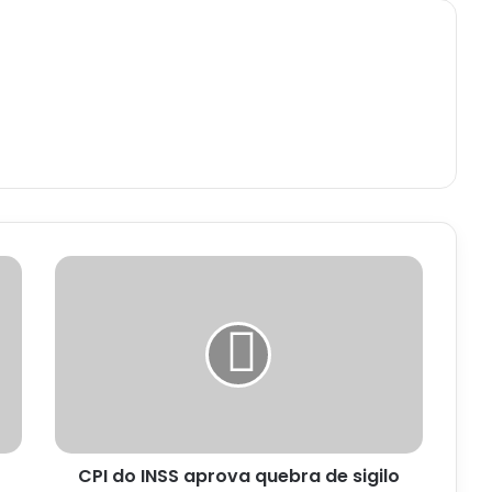
CPI
do
INSS
aprova
quebra
de
sigilo
de
filho
CPI do INSS aprova quebra de sigilo
de