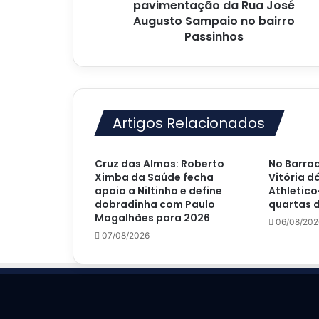
no
pavimentação da Rua José
bairro
Augusto Sampaio no bairro
Passinhos
Passinhos
Artigos Relacionados
Cruz das Almas: Roberto
No Barrad
Ximba da Saúde fecha
Vitória d
apoio a Niltinho e define
Athletico
dobradinha com Paulo
quartas d
Magalhães para 2026
06/08/202
07/08/2026