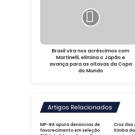
nos
acréscimos
com
Martinelli,
elimina
o
Japão
Brasil vira nos acréscimos com
e
avança
Martinelli, elimina o Japão e
para
avança para as oitavas da Copa
as
do Mundo
oitavas
da
Copa
do
Mundo
Artigos Relacionados
MP-BA apura denúncias de
Cruz das 
favorecimento em seleção
Ximba da