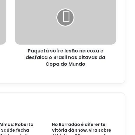
lesão
na
coxa
e
desfalca
o
Brasil
Paquetá sofre lesão na coxa e
nas
oitavas
desfalca o Brasil nas oitavas da
da
Copa do Mundo
Copa
do
Mundo
Almas: Roberto
No Barradão é diferente:
 Saúde fecha
Vitória dá show, vira sobre