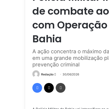
de combate ao 
com Operação 
Bahia
A ação concentra o máximo d
em uma grande mobilização pla
prevenção criminal
Mande
Redação
30/06/2026
um
Facebook
X
Imprimir
e-
mail