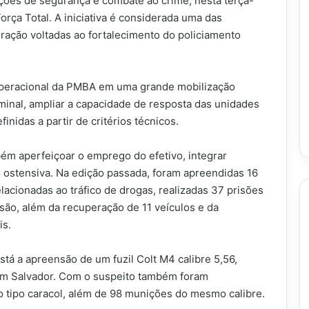
s ações de segurança e combate ao crime, nesta terça-
Força Total. A iniciativa é considerada uma das
oração voltadas ao fortalecimento do policiamento
operacional da PMBA em uma grande mobilização
iminal, ampliar a capacidade de resposta das unidades
finidas a partir de critérios técnicos.
bém aperfeiçoar o emprego do efetivo, integrar
o ostensiva. Na edição passada, foram apreendidas 16
lacionadas ao tráfico de drogas, realizadas 37 prisões
são, além da recuperação de 11 veículos e da
is.
stá a apreensão de um fuzil Colt M4 calibre 5,56,
, em Salvador. Com o suspeito também foram
 tipo caracol, além de 98 munições do mesmo calibre.