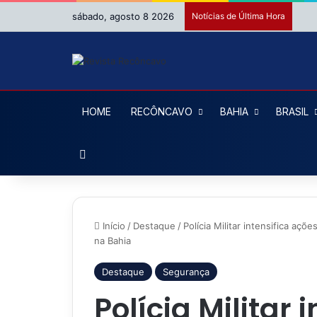
sábado, agosto 8 2026
Notícias de Última Hora
HOME
RECÔNCAVO
BAHIA
BRASIL
Procurar por
Início
/
Destaque
/
Polícia Militar intensifica a
na Bahia
Destaque
Segurança
Polícia Militar 