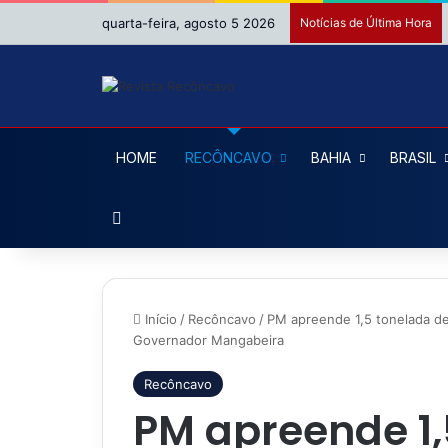
quarta-feira, agosto 5 2026
Notícias de Última Hora
HOME
RECÔNCAVO
BAHIA
BRASIL
Procurar por
Início
/
Recôncavo
/
PM apreende 1,5 tonelada de
Governador Mangabeira
Recôncavo
PM apreende 1,