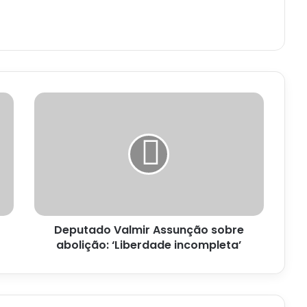
Deputado
Valmir
Assunção
sobre
abolição:
‘Liberdade
incompleta’
Deputado Valmir Assunção sobre
abolição: ‘Liberdade incompleta’