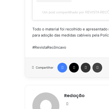
Um post compartilhado por REVISTA REC
Todo o material foi recolhido e apresentado
para adoção das medidas cabíveis pela Políci
#RevistaRecôncavo
Facebook
X
Compartilhar via e-mail
Impr
Compartilhar
Redação
Website