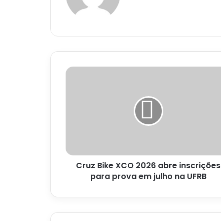
Cruz
Bike
XCO
2026
abre
inscrições
para
prova
em
Cruz Bike XCO 2026 abre inscrições
julho
na
para prova em julho na UFRB
UFRB