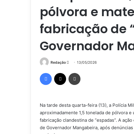
pólvora e mate
fabricação de
Governador M
Mande
Redação
13/05/2026
um
Facebook
X
Imprimir
e-
mail
Na tarde desta quarta-feira (13), a Polícia M
aproximadamente 1,5 tonelada de pólvora e u
fabricação clandestina de “espadas”. A ação 
de Governador Mangabeira, após denúncias 