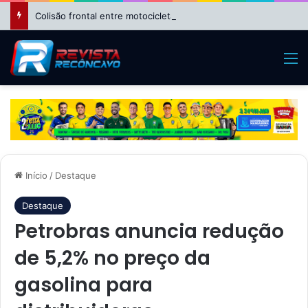
Colisão frontal entre motocicletas deixa feridos no bairro da Suzana, em Cruz das Almas
M
Início
/
Destaque
Destaque
Petrobras anuncia redução
de 5,2% no preço da
gasolina para