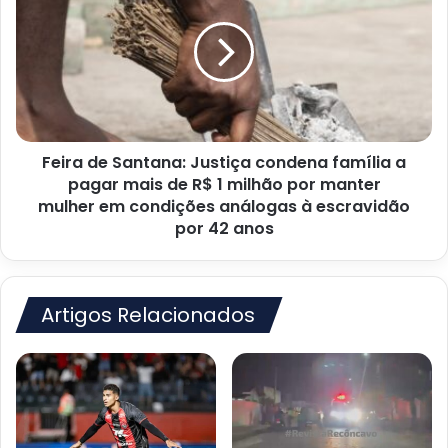
Santana:
Justiça
condena
família
a
pagar
mais
Feira de Santana: Justiça condena família a
de
R$
pagar mais de R$ 1 milhão por manter
1
mulher em condições análogas à escravidão
milhão
por 42 anos
por
manter
mulher em
condições
Artigos Relacionados
análogas
à
escravidão
por 42
anos