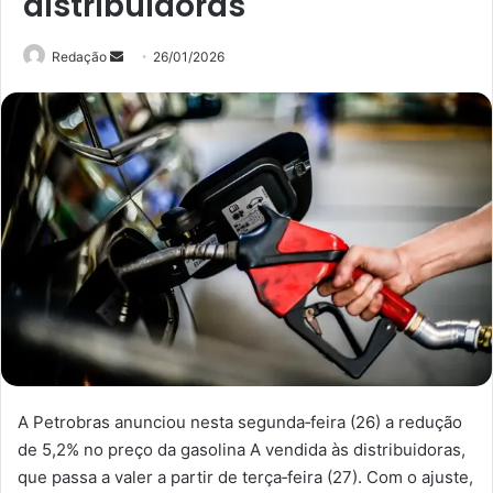
distribuidoras
Mande
Redação
26/01/2026
um
e-
mail
A Petrobras anunciou nesta segunda‑feira (26) a redução
de 5,2% no preço da gasolina A vendida às distribuidoras,
que passa a valer a partir de terça‑feira (27). Com o ajuste,