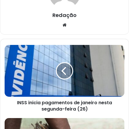
Redação
Website
INSS
inicia
pagamentos
de
janeiro
nesta
segunda-
feira
(26)
INSS inicia pagamentos de janeiro nesta
segunda-feira (26)
Feira
de