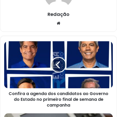
Redação
Website
Confira
a
agenda
dos
candidatos
ao
Governo
do
Estado
Confira a agenda dos candidatos ao Governo
no
primeiro
do Estado no primeiro final de semana de
final
campanha
de
semana
Bahia: