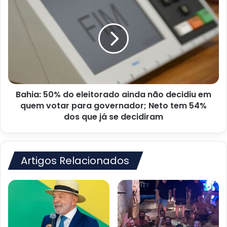
de
50%
campanha
do
eleitorado
ainda
não
decidiu
em
quem
Bahia: 50% do eleitorado ainda não decidiu em
votar
para
quem votar para governador; Neto tem 54%
governador;
dos que já se decidiram
Neto
tem
54%
dos
Artigos Relacionados
que
já
se
decidiram