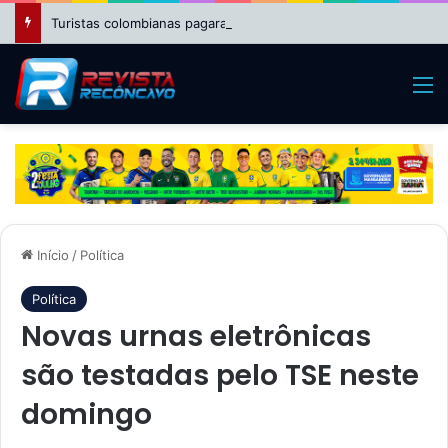
Turistas colombianas pagaram R$ 2.550 por passeio de helicóptero que caiu no Rio
M
Início
/
Política
Política
Novas urnas eletrônicas
são testadas pelo TSE neste
domingo