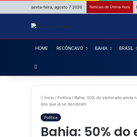
sexta-feira, agosto 7 2026
Notícias de Última Hora
HOME
RECÔNCAVO
BAHIA
BRASIL
Procurar por
Início
/
Política
/
Bahia: 50% do eleitorado ainda
dos que já se decidiram
Política
Bahia: 50% do 