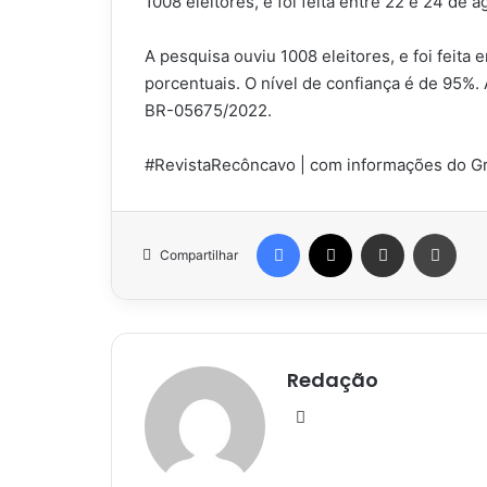
1008 eleitores, e foi feita entre 22 e 24 de a
A pesquisa ouviu 1008 eleitores, e foi feita
porcentuais. O nível de confiança é de 95%.
BR-05675/2022.
#RevistaRecôncavo | com informações do G
Facebook
X
Compartilhar via e-mail
Impr
Compartilhar
Redação
Website