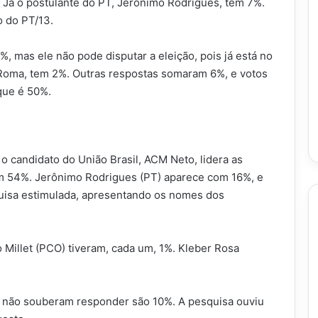
 Já o postulante do PT, Jerônimo Rodrigues, tem 7%.
o do PT/13.
, mas ele não pode disputar a eleição, pois já está no
Roma, tem 2%. Outras respostas somaram 6%, e votos
que é 50%.
 o candidato do União Brasil, ACM Neto, lidera as
om 54%. Jerônimo Rodrigues (PT) aparece com 16%, e
uisa estimulada, apresentando os nomes dos
 Millet (PCO) tiveram, cada um, 1%. Kleber Rosa
 não souberam responder são 10%. A pesquisa ouviu