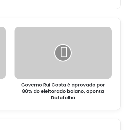
Governo
Rui
Costa
é
aprovado
por
80%
do
eleitorado
Governo Rui Costa é aprovado por
baiano,
aponta
80% do eleitorado baiano, aponta
Datafolha
Datafolha