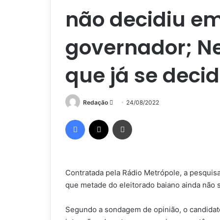
não decidiu e
governador; N
que já se deci
Mande
Redação
24/08/2022
um
Facebook
X
Imprimir
e-
mail
Contratada pela Rádio Metrópole, a pesquisa
que metade do eleitorado baiano ainda não
Segundo a sondagem de opinião, o candidat