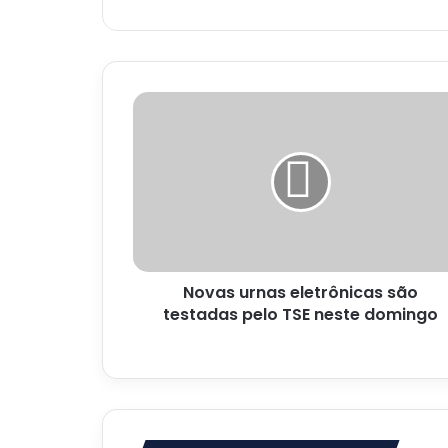
Novas
urnas
eletrônicas
são
testadas
pelo
TSE
neste
domingo
Novas urnas eletrônicas são
testadas pelo TSE neste domingo