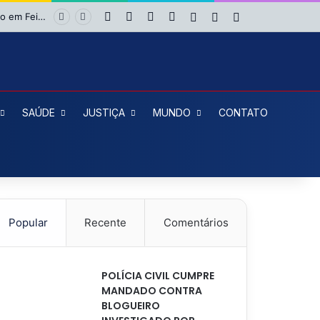
Facebook
X
YouTube
Instagram
Entrar
Artigo aleatório
Barra Lateral
Cruz das Almas: Roberto Ximba da Saúde fecha apoio a Niltinho e define dobradinha com Paulo Magalhães para 2026
SAÚDE
JUSTIÇA
MUNDO
CONTATO
Popular
Recente
Comentários
POLÍCIA CIVIL CUMPRE
MANDADO CONTRA
BLOGUEIRO