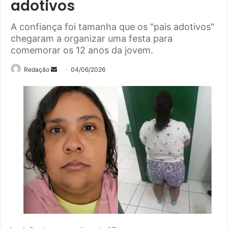
adotivos
A confiança foi tamanha que os "pais adotivos"
chegaram a organizar uma festa para
comemorar os 12 anos da jovem.
Mande
Redação
04/06/2026
um
e-
mail