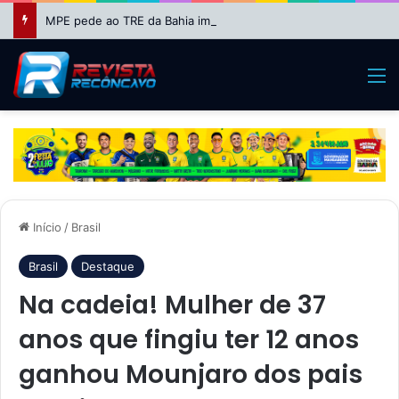
MPE pede ao TRE da Bahia impugnação da candidatura de Binho Galinha à reeleição
M
Início
/
Brasil
Brasil
Destaque
Na cadeia! Mulher de 37
anos que fingiu ter 12 anos
ganhou Mounjaro dos pais