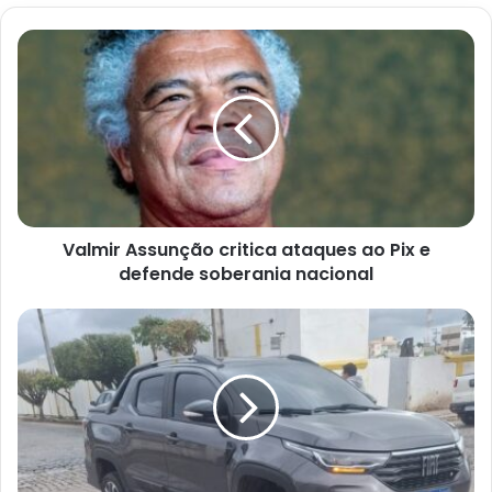
Valmir
Assunção
critica
ataques
ao
Pix
e
defende
soberania
Valmir Assunção critica ataques ao Pix e
nacional
defende soberania nacional
Acidente
entre
carro
e
moto
é
registrado
em