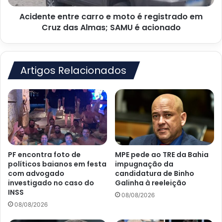
Cruz
Acidente entre carro e moto é registrado em
das
Almas;
Cruz das Almas; SAMU é acionado
SAMU
é
acionado
Artigos Relacionados
PF encontra foto de
MPE pede ao TRE da Bahia
políticos baianos em festa
impugnação da
com advogado
candidatura de Binho
investigado no caso do
Galinha à reeleição
INSS
08/08/2026
08/08/2026