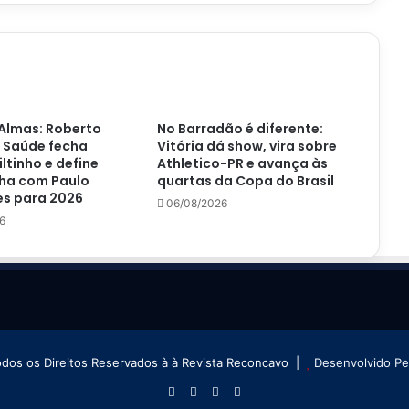
Almas: Roberto
No Barradão é diferente:
 Saúde fecha
Vitória dá show, vira sobre
iltinho e define
Athletico-PR e avança às
ha com Paulo
quartas da Copa do Brasil
s para 2026
06/08/2026
6
odos os Direitos Reservados à à Revista Reconcavo |
Desenvolvido P
Facebook
X
YouTube
Instagram