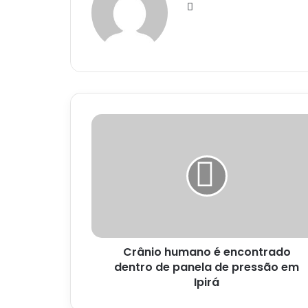
Website
Crânio
humano
é
encontrado
dentro
de
panela
de
pressão
Crânio humano é encontrado
em
Ipirá
dentro de panela de pressão em
Ipirá