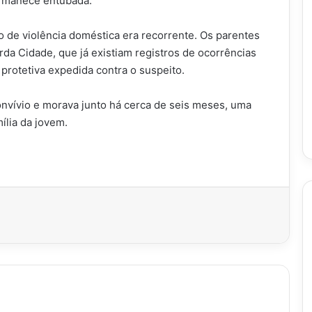
ermanece entubada.
co de violência doméstica era recorrente. Os parentes
da Cidade, que já existiam registros de ocorrências
 protetiva expedida contra o suspeito.
onvívio e morava junto há cerca de seis meses, uma
ília da jovem.
imir