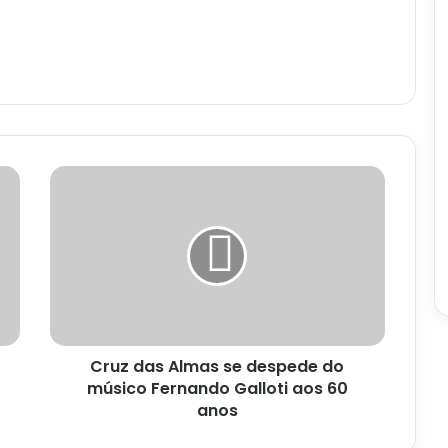
Cruz
das
Almas
se
despede
do
músico
Fernando
Galloti
Cruz das Almas se despede do
aos
60
músico Fernando Galloti aos 60
anos
anos