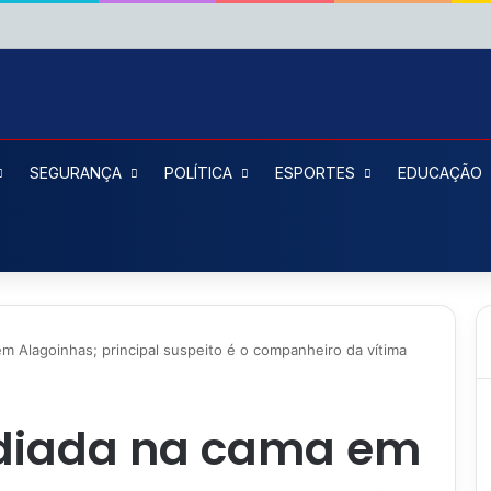
SEGURANÇA
POLÍTICA
ESPORTES
EDUCAÇÃO
m Alagoinhas; principal suspeito é o companheiro da vítima
diada na cama em