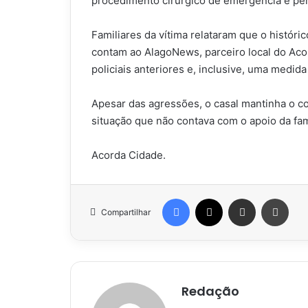
procedimento cirúrgico de emergência e p
Familiares da vítima relataram que o históri
contam ao AlagoNews, parceiro local do Acor
policiais anteriores e, inclusive, uma medida
Apesar das agressões, o casal mantinha o c
situação que não contava com o apoio da fam
Acorda Cidade.
Facebook
X
Compartilhar via e-mail
Impr
Compartilhar
Redação