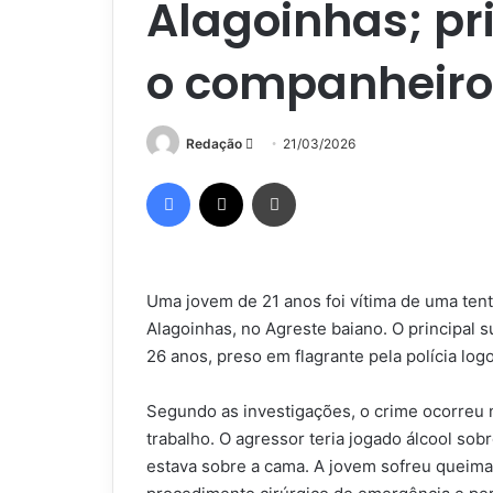
Alagoinhas; pri
o companheiro
Mande
Redação
21/03/2026
um
Facebook
X
Imprimir
e-
mail
Uma jovem de 21 anos foi vítima de uma tent
Alagoinhas, no Agreste baiano. O principal
26 anos, preso em flagrante pela polícia log
Segundo as investigações, o crime ocorreu 
trabalho. O agressor teria jogado álcool so
estava sobre a cama. A jovem sofreu queima