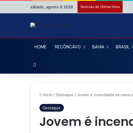
sábado, agosto 8 2026
Notícias de Última Hora
HOME
RECÔNCAVO
BAHIA
BRASIL
Procurar por
Início
/
Destaque
/
Jovem é incendiada na cama e
Destaque
Jovem é incen