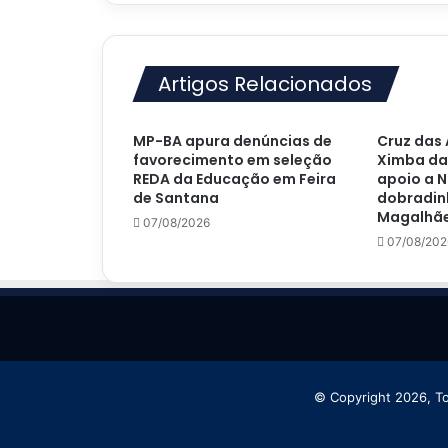
Artigos Relacionados
MP-BA apura denúncias de
Cruz das 
favorecimento em seleção
Ximba da
REDA da Educação em Feira
apoio a N
de Santana
dobradin
Magalhãe
07/08/2026
07/08/202
© Copyright 2026, T