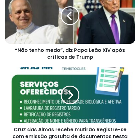
medo”,
diz
Papa
Leão
XIV
após
críticas
“Não tenho medo”, diz Papa Leão XIV após
de
Trump
críticas de Trump
Cruz
das
Almas
recebe
mutirão
Registre-
se
com
emissão
Cruz das Almas recebe mutirão Registre-se
gratuita
de
com emissão gratuita de documentos nesta