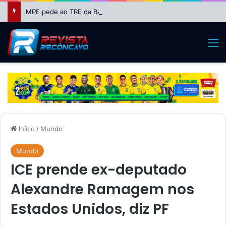
MPE pede ao TRE da Bahia impugnação da candidatura de Binho Galinha à reeleição
M
Início
/
Mundo
Mundo
ICE prende ex-deputado
Alexandre Ramagem nos
Estados Unidos, diz PF