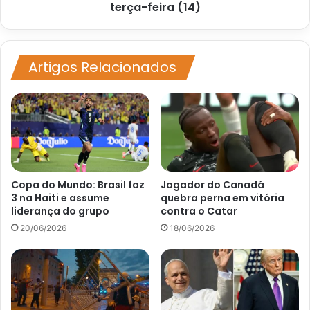
documentos
terça-feira (14)
nesta
terça-
feira
(14)
Artigos Relacionados
Copa do Mundo: Brasil faz
Jogador do Canadá
3 na Haiti e assume
quebra perna em vitória
liderança do grupo
contra o Catar
20/06/2026
18/06/2026