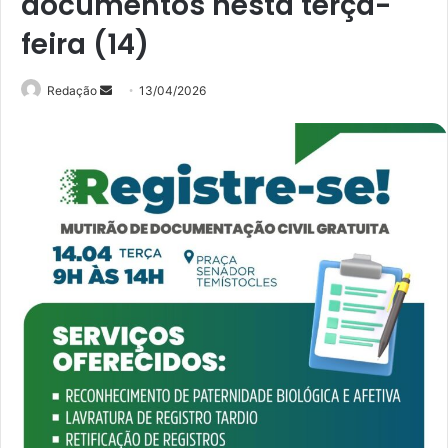
documentos nesta terça-
feira (14)
Mande
Redação
13/04/2026
um
e-
mail