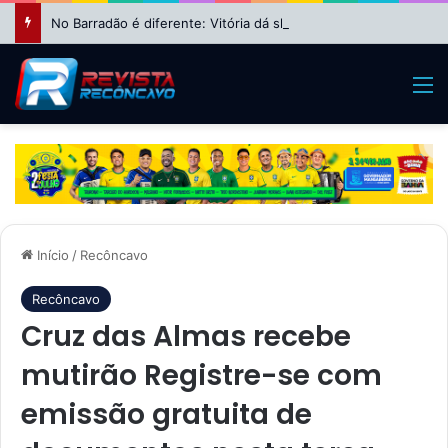
No Barradão é diferente: Vitória dá show, vira sobre Athletico-PR e avança às quartas da Copa do Brasil
M
Início
/
Recôncavo
Recôncavo
Cruz das Almas recebe
mutirão Registre-se com
emissão gratuita de