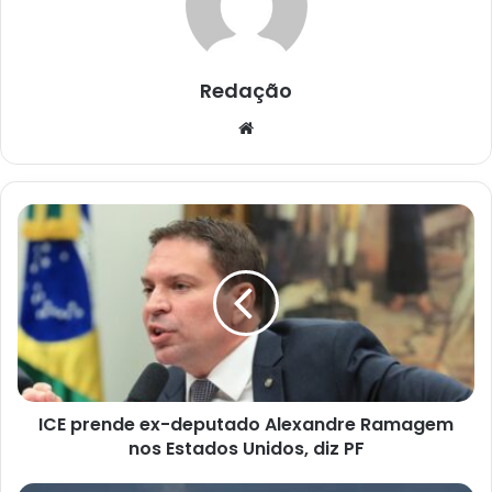
Redação
Website
ICE
prende
ex-
deputado
Alexandre
Ramagem
nos
Estados
Unidos,
ICE prende ex-deputado Alexandre Ramagem
diz
PF
nos Estados Unidos, diz PF