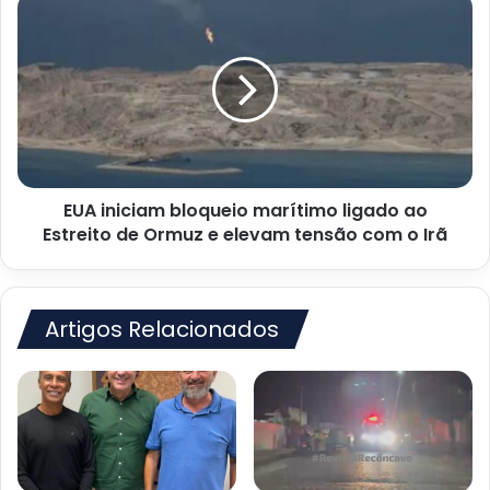
EUA
iniciam
bloqueio
marítimo
ligado
ao
Estreito
de
Ormuz
EUA iniciam bloqueio marítimo ligado ao
e
elevam
Estreito de Ormuz e elevam tensão com o Irã
tensão
com
o
Irã
Artigos Relacionados