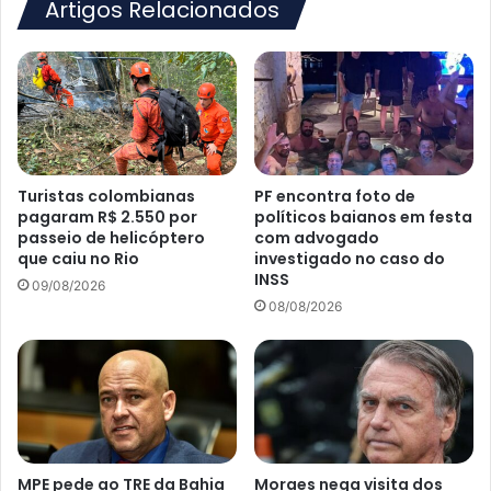
do
Artigos Relacionados
HRSAJ
para
Salvador
Turistas colombianas
PF encontra foto de
pagaram R$ 2.550 por
políticos baianos em festa
passeio de helicóptero
com advogado
que caiu no Rio
investigado no caso do
INSS
09/08/2026
08/08/2026
MPE pede ao TRE da Bahia
Moraes nega visita dos