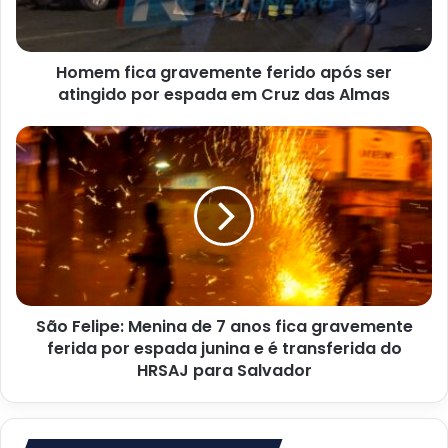
atingido
por
espada
Homem fica gravemente ferido após ser
em
Cruz
atingido por espada em Cruz das Almas
das
Almas
São
Felipe:
Menina
de
7
anos
fica
gravemente
ferida
São Felipe: Menina de 7 anos fica gravemente
por
espada
ferida por espada junina e é transferida do
junina
HRSAJ para Salvador
e
é
transferida