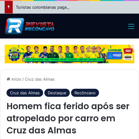
Turistas colombianas pagaram R$ 2.550 por passeio de helicóptero que caiu no Rio
M
Início
/
Cruz das Almas
Cruz das Almas
Destaque
Recôncavo
Homem fica ferido após ser
atropelado por carro em
Cruz das Almas