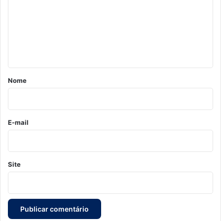
m
e
n
t
á
r
Nome
i
o
*
E-mail
Site