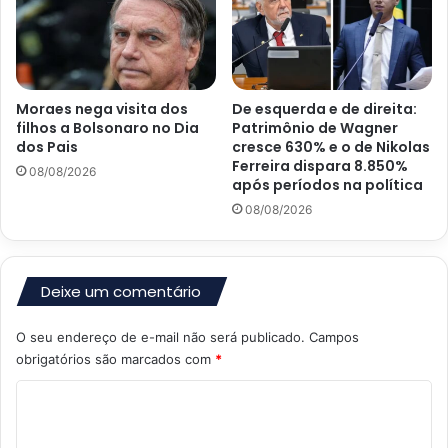
Moraes nega visita dos
De esquerda e de direita:
filhos a Bolsonaro no Dia
Patrimônio de Wagner
dos Pais
cresce 630% e o de Nikolas
Ferreira dispara 8.850%
08/08/2026
após períodos na política
08/08/2026
Deixe um comentário
O seu endereço de e-mail não será publicado.
Campos
obrigatórios são marcados com
*
C
o