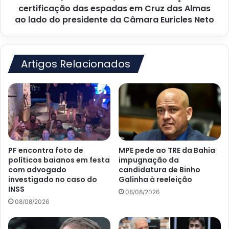
na
certificação das espadas em Cruz das Almas
certificação
ao lado do presidente da Câmara Euricles Neto
das
espadas
em
Cruz
Artigos Relacionados
das
Almas
ao
lado
do
presidente
da
Câmara
PF encontra foto de
MPE pede ao TRE da Bahia
Euricles
políticos baianos em festa
impugnação da
Neto
com advogado
candidatura de Binho
investigado no caso do
Galinha à reeleição
INSS
08/08/2026
08/08/2026