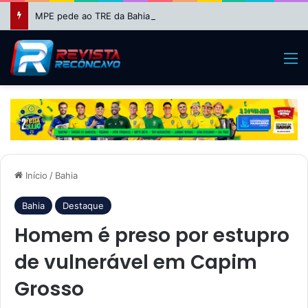
MPE pede ao TRE da Bahia impugnação da candidatura de Binho Galinha à reeleição
M
Início
/
Bahia
Bahia
Destaque
Homem é preso por estupro
de vulnerável em Capim
Grosso