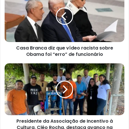
diz
que
vídeo
racista
sobre
Obama
foi
Casa Branca diz que vídeo racista sobre
“erro”
de
Obama foi “erro” de funcionário
funcionário
Presidente
da
Associação
de
Incentivo
à
Cultura,
Cléo
Rocha,
Presidente da Associação de Incentivo à
destaca
avanço
Cultura, Cléo Rocha, destaca avanço na