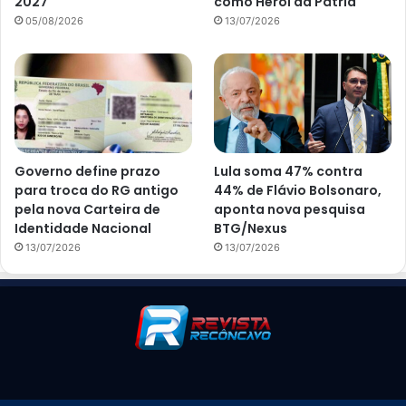
2027
como Herói da Pátria
05/08/2026
13/07/2026
Governo define prazo
Lula soma 47% contra
para troca do RG antigo
44% de Flávio Bolsonaro,
pela nova Carteira de
aponta nova pesquisa
Identidade Nacional
BTG/Nexus
13/07/2026
13/07/2026