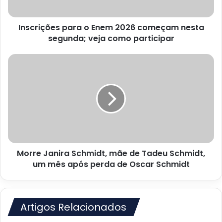
segunda;
veja
Inscrições para o Enem 2026 começam nesta
como
participar
segunda; veja como participar
Morre
Janira
Schmidt,
mãe
de
Tadeu
Schmidt,
um
mês
Morre Janira Schmidt, mãe de Tadeu Schmidt,
após
perda
um mês após perda de Oscar Schmidt
de
Oscar
Schmidt
Artigos Relacionados