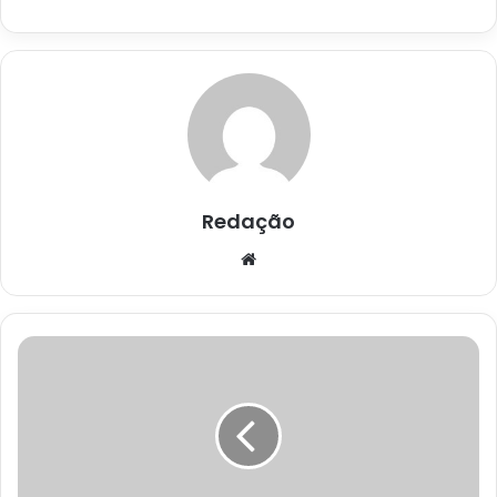
Redação
Website
Inscrições
para
o
Enem
2026
começam
nesta