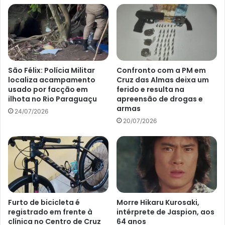
São Félix: Polícia Militar
Confronto com a PM em
localiza acampamento
Cruz das Almas deixa um
usado por facção em
ferido e resulta na
ilhota no Rio Paraguaçu
apreensão de drogas e
armas
24/07/2026
20/07/2026
Furto de bicicleta é
Morre Hikaru Kurosaki,
registrado em frente à
intérprete de Jaspion, aos
clínica no Centro de Cruz
64 anos