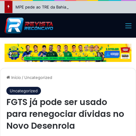
MPE pede ao TRE da Bahia impugnação da candidatura de Binho Galinha à reeleição
M
Início
/
Uncategorized
Uncategorized
FGTS já pode ser usado
para renegociar dívidas no
Novo Desenrola