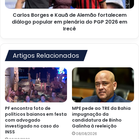
diálogo
popular
Carlos Borges e Kauã de Alemão fortalecem
em
plenária
diálogo popular em plenária do PGP 2026 em
do
Irecê
PGP
2026
em
Irecê
Artigos Relacionados
PF encontra foto de
MPE pede ao TRE da Bahia
políticos baianos em festa
impugnação da
com advogado
candidatura de Binho
investigado no caso do
Galinha à reeleição
INSS
08/08/2026