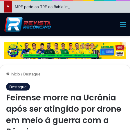
MPE pede ao TRE da Bahia impugnação da candidatura de Binho Galinha à reeleição
M
Início
/
Destaque
Destaque
Feirense morre na Ucrânia
após ser atingido por drone
em meio à guerra com a