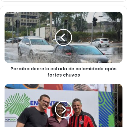
Paraíba
decreta
estado
de
calamidade
após
fortes
chuvas
Paraíba decreta estado de calamidade após
fortes chuvas
Carlos
Borges
e
Kauã
de
Alemão
fortalecem