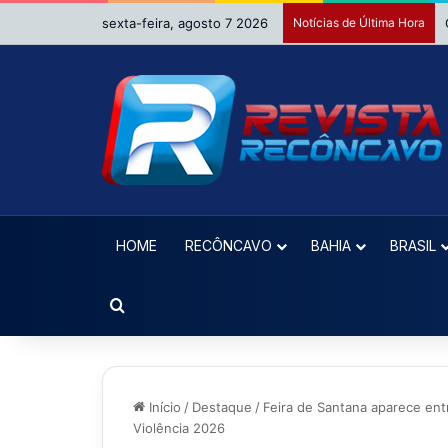
sexta-feira, agosto 7 2026
Notícias de Última Hora
HOME
RECÔNCAVO
BAHIA
BRASIL
Procurar por
Início
/
Destaque
/
Feira de Santana aparece entr
Violência 2026