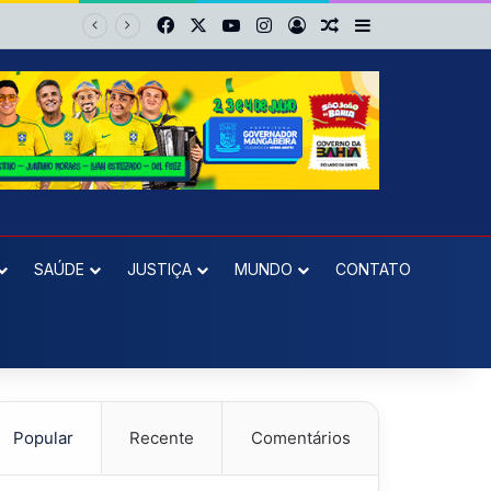
Facebook
X
YouTube
Instagram
Entrar
Artigo aleatório
Barra Lateral
Cruz das Almas: Roberto Ximba da Saúde fecha apoio a Niltinho e define dobradinha com Paulo Magalhães para 2026
SAÚDE
JUSTIÇA
MUNDO
CONTATO
Popular
Recente
Comentários