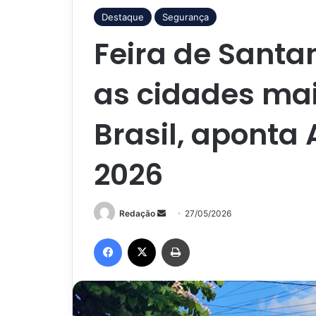
Destaque
Segurança
Feira de Santa
as cidades mai
Brasil, aponta 
2026
Mande
Redação
27/05/2026
um
Facebook
X
Imprimir
e-
mail