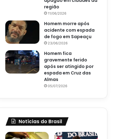
apagão em cidades da
região
11/06/2026
Homem morre após
acidente com espada
de fogo em Sapeaçu
23/06/2026
Homem fica
gravemente ferido
após ser atingido por
espada em Cruz das
Almas
05/07/2026
Notícias do Brasil