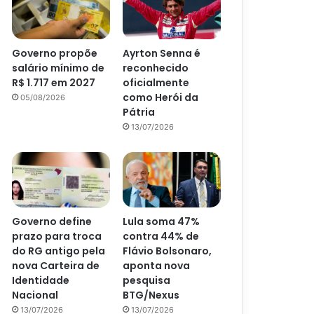
Governo propõe
Ayrton Senna é
salário mínimo de
reconhecido
R$ 1.717 em 2027
oficialmente
como Herói da
05/08/2026
Pátria
13/07/2026
Governo define
Lula soma 47%
prazo para troca
contra 44% de
do RG antigo pela
Flávio Bolsonaro,
nova Carteira de
aponta nova
Identidade
pesquisa
Nacional
BTG/Nexus
13/07/2026
13/07/2026