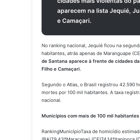
cidades mais violentas do pa
aparecem na lista Jequié, Ju
e Camaçari.
No ranking nacional, Jequié ficou na segund
habitantes, atrás apenas de Maranguape (CE)
de Santana aparece à frente de cidades d
Filho e Camaçari.
Segundo o Atlas, o Brasil registrou 42.590 
mortes por 100 mil habitantes. A taxa regis
nacional.
Municípios com mais de 100 mil habitantes
RankingMunicípioTaxa de homicídio estima
(BA)79,43ºMaracanaú (CE)74,14ºItapipoca (C