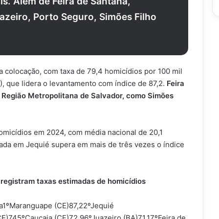
ís. Além de Feira de Santana,
azeiro, Porto Seguro, Simões Filho
a colocação, com taxa de 79,4 homicídios por 100 mil
, que lidera o levantamento com índice de 87,2.
Feira
a Região Metropolitana de Salvador, como Simões
homicídios em 2024, com média nacional de 20,1
trada em Jequié supera em mais de três vezes o índice
 registram taxas estimadas de homicídios
da1ºMaranguape (CE)87,22ºJequié
E)745ºCaucaia (CE)72,96ºJuazeiro (BA)71,17ºFeira de