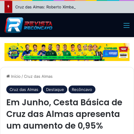
Cruz das Almas: Roberto Ximba da Saúde fecha apoio a Niltinho e define dobradinha com Paulo Magalhães para 2026
M
Início
/
Cruz das Almas
Cruz das Almas
Destaque
Recôncavo
Em Junho, Cesta Básica de
Cruz das Almas apresenta
um aumento de 0,95%