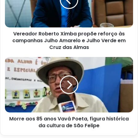
reforço
às
campanhas
Julho
Amarelo
Vereador Roberto Ximba propõe reforço às
e
Julho
campanhas Julho Amarelo e Julho Verde em
Verde
Cruz das Almas
em
Cruz
Morre
das
aos
Almas
85
anos
Vavá
Poeta,
figura
histórica
da
Morre aos 85 anos Vavá Poeta, figura histórica
cultura
de
da cultura de São Felipe
São
Felipe