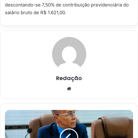
descontando-se 7,50% de contribuição previdenciária do
salário bruto de R$ 1.621,00.
Redação
Website
Vereador
Roberto
Ximba
propõe