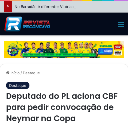
No Barradão é diferente: Vitória dá show, vira sobre Athletico-PR e avança às quartas da Copa do Brasil
M
Início
/
Destaque
Destaque
Deputado do PL aciona CBF
para pedir convocação de
Neymar na Copa