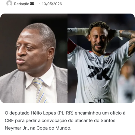
Mande
Redação
10/05/2026
um
e-
mail
O deputado Hélio Lopes (PL-RR) encaminhou um ofício à
CBF para pedir a convocação do atacante do Santos,
Neymar Jr., na Copa do Mundo.