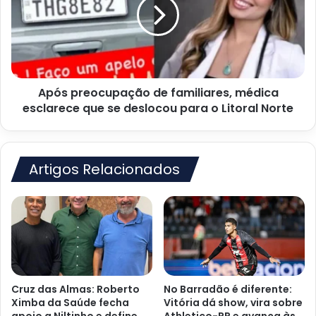
familiares,
médica
esclarece
que
se
deslocou
Após preocupação de familiares, médica
para
o
esclarece que se deslocou para o Litoral Norte
Litoral
Norte
Artigos Relacionados
Cruz das Almas: Roberto
No Barradão é diferente:
Ximba da Saúde fecha
Vitória dá show, vira sobre