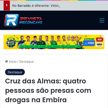
No Barradão é diferente: Vitória dá show, vira sobre Athletico-PR e avança às quartas da Copa do Brasil
M
Início
/
Destaque
Destaque
Cruz das Almas: quatro
pessoas são presas com
drogas na Embira