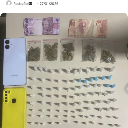
Mande
Redação
27/01/2026
um
e-
mail