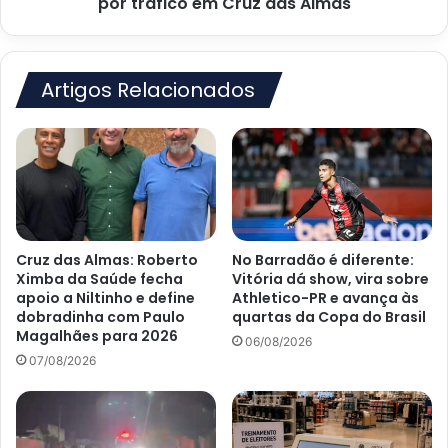
Cruz
por tráfico em Cruz das Almas
das
Almas
Artigos Relacionados
Cruz das Almas: Roberto
No Barradão é diferente:
Ximba da Saúde fecha
Vitória dá show, vira sobre
apoio a Niltinho e define
Athletico-PR e avança às
dobradinha com Paulo
quartas da Copa do Brasil
Magalhães para 2026
06/08/2026
07/08/2026