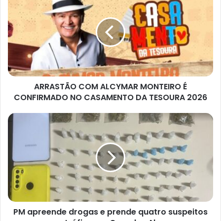
COM
ALCYMAR
MONTEIRO
É
CONFIRMADO
NO
CASAMENTO
DA
ARRASTÃO COM ALCYMAR MONTEIRO É
TESOURA
2026
CONFIRMADO NO CASAMENTO DA TESOURA 2026
PM
apreende
drogas
e
prende
quatro
suspeitos
por
tráfico
PM apreende drogas e prende quatro suspeitos
em