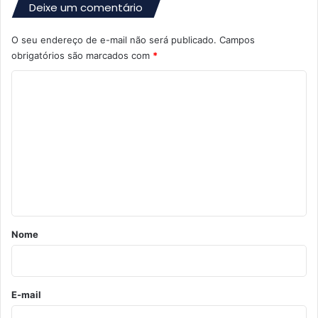
Deixe um comentário
O seu endereço de e-mail não será publicado.
Campos
obrigatórios são marcados com
*
C
o
m
e
n
t
á
r
Nome
i
o
*
E-mail