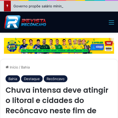
Governo propõe salário mínimo de R$ 1.717 em 2027
M
Início
/
Bahia
Bahia
Destaque
Recôncavo
Chuva intensa deve atingir
o litoral e cidades do
Recôncavo neste fim de