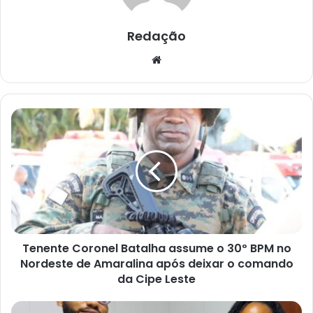
Redação
Website
Tenente
Coronel
Batalha
assume
o
30º
BPM
no
Nordeste
Tenente Coronel Batalha assume o 30º BPM no
de
Amaralina
Nordeste de Amaralina após deixar o comando
após
da Cipe Leste
deixar
o
Prefeitura