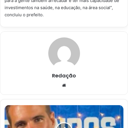
para a gente também arrecadar e ter mais capacidade de
investimentos na saúde, na educação, na área social”,
concluiu o prefeito.
Redação
Website
Polícia
Militar
localiza
corpo