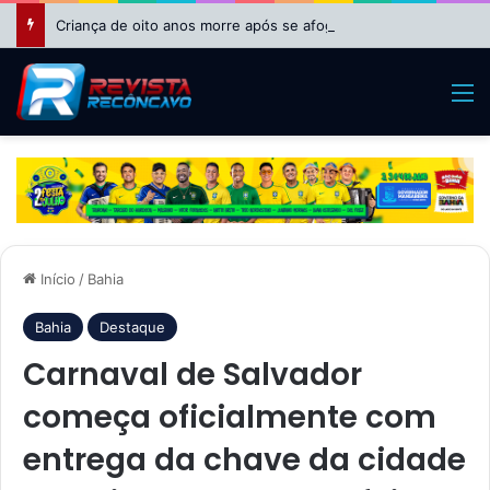
Criança de oito anos morre após se afogar em piscina em Riachão do Jacuípe
M
Início
/
Bahia
Bahia
Destaque
Carnaval de Salvador
começa oficialmente com
entrega da chave da cidade