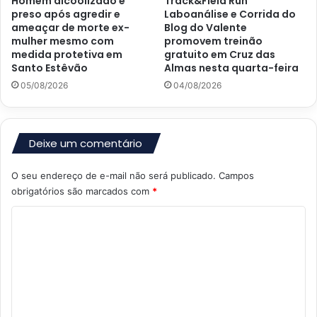
Homem alcoolizado é
Track&Field Run
preso após agredir e
Laboanálise e Corrida do
ameaçar de morte ex-
Blog do Valente
mulher mesmo com
promovem treinão
medida protetiva em
gratuito em Cruz das
Santo Estêvão
Almas nesta quarta-feira
05/08/2026
04/08/2026
Deixe um comentário
O seu endereço de e-mail não será publicado.
Campos
obrigatórios são marcados com
*
C
o
m
e
n