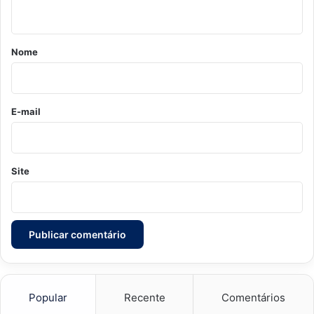
t
á
r
Nome
i
o
*
E-mail
Site
Popular
Recente
Comentários