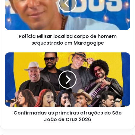
de
homem
sequestrado
em
Maragogipe
Polícia Militar localiza corpo de homem
sequestrado em Maragogipe
Confirmadas
as
primeiras
atrações
do
São
João
de
Cruz
Confirmadas as primeiras atrações do São
2026
João de Cruz 2026