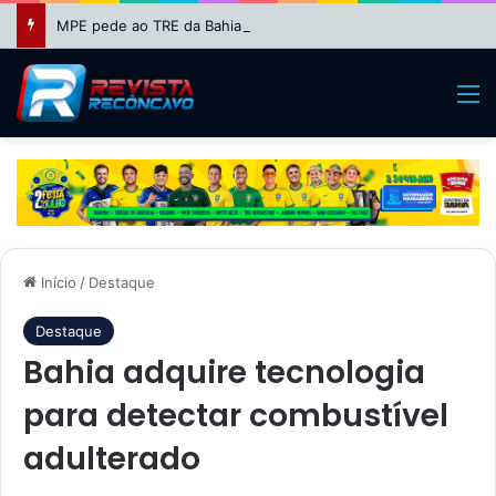
MPE pede ao TRE da Bahia impugnação da candidatura de Binho Galinha à reeleição
M
Início
/
Destaque
Destaque
Bahia adquire tecnologia
para detectar combustível
adulterado