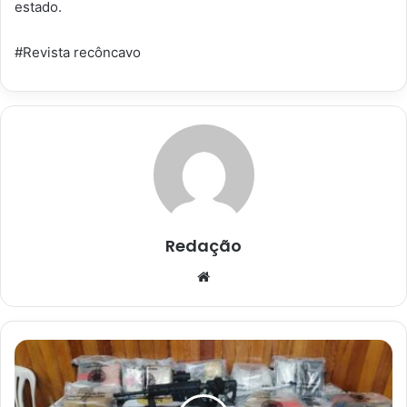
estado.
#Revista recôncavo
Redação
Website
Operação
“Cavalo
de
Troia”