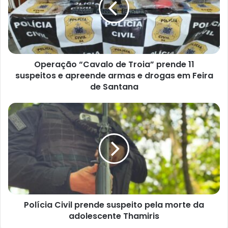
prende
11
suspeitos
e
apreende
Operação “Cavalo de Troia” prende 11
armas
e
suspeitos e apreende armas e drogas em Feira
drogas
de Santana
em
Feira
Polícia
de
Civil
Santana
prende
suspeito
pela
morte
da
adolescente
Thamiris
Polícia Civil prende suspeito pela morte da
adolescente Thamiris