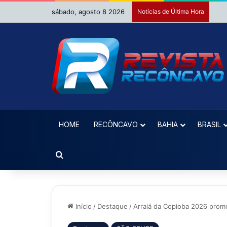
sábado, agosto 8 2026
Notícias de Última Hora
HOME
RECÔNCAVO
BAHIA
BRASIL
Procurar por
Início
/
Destaque
/
Arraiá da Copioba 2026 prom