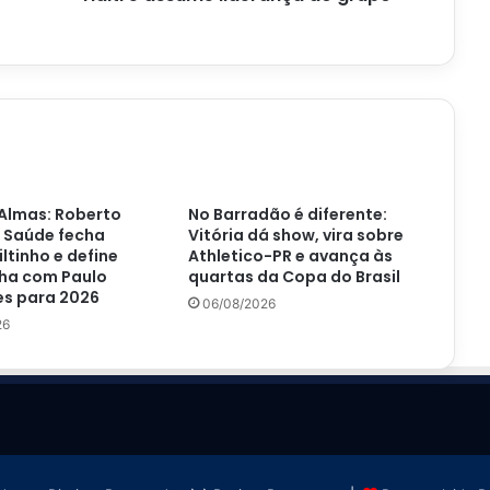
do
grupo
Almas: Roberto
No Barradão é diferente:
 Saúde fecha
Vitória dá show, vira sobre
iltinho e define
Athletico-PR e avança às
ha com Paulo
quartas da Copa do Brasil
s para 2026
06/08/2026
26