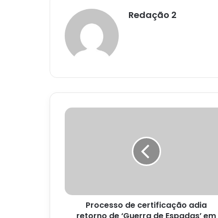
Redação 2
Processo
de
certificação
adia
retorno
de
‘Guerra
de
Espadas’
Processo de certificação adia
em
Senhor
retorno de ‘Guerra de Espadas’ em