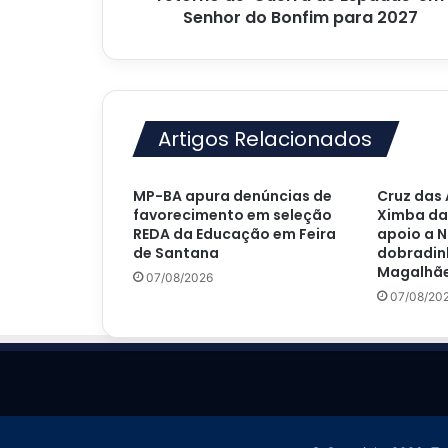
do
Senhor do Bonfim para 2027
Bonfim
para
2027
Artigos Relacionados
MP-BA apura denúncias de
Cruz das 
favorecimento em seleção
Ximba da
REDA da Educação em Feira
apoio a N
de Santana
dobradin
Magalhãe
07/08/2026
07/08/20