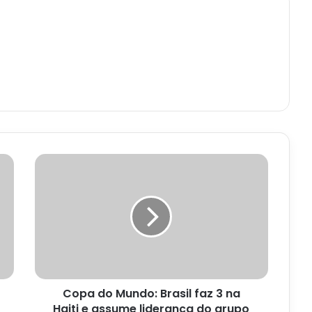
Copa
do
Mundo:
Brasil
faz
3
na
Haiti
e
Copa do Mundo: Brasil faz 3 na
assume
liderança
Haiti e assume liderança do grupo