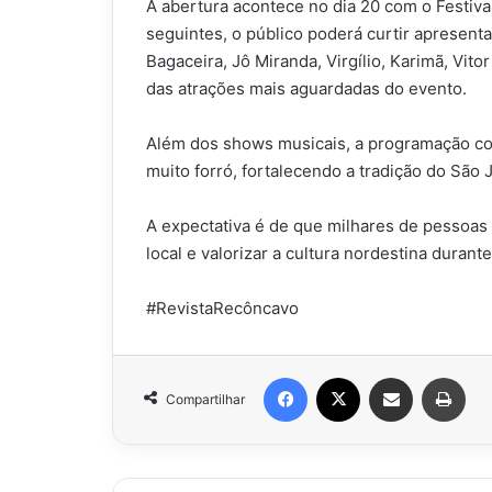
A abertura acontece no dia 20 com o Festiva
seguintes, o público poderá curtir apresen
Bagaceira, Jô Miranda, Virgílio, Karimã, Vi
das atrações mais aguardadas do evento.
Além dos shows musicais, a programação con
muito forró, fortalecendo a tradição do São 
A expectativa é de que milhares de pessoas
local e valorizar a cultura nordestina duran
#RevistaRecôncavo
Facebook
X
Compartilhar via e-mail
Impr
Compartilhar