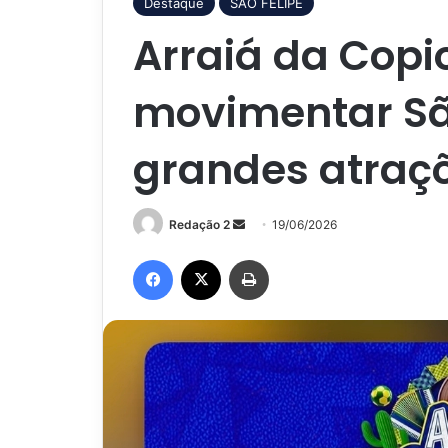
Destaque
SÃO FELIPE
Arraiá da Cop
movimentar Sã
grandes atraç
Mande
Redação 2
19/06/2026
um
Facebook
X
Imprimir
e-
mail