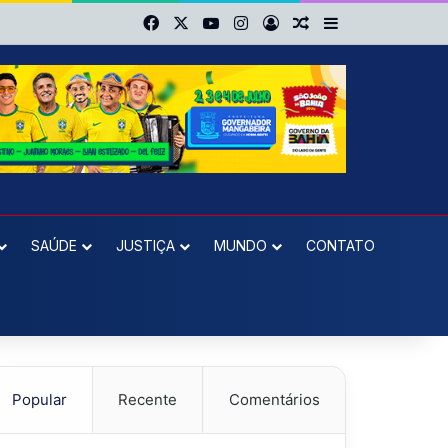
Facebook
X
YouTube
Instagram
Entrar
Artigo aleatório
Barra Lateral
SAÚDE
JUSTIÇA
MUNDO
CONTATO
Popular
Recente
Comentários