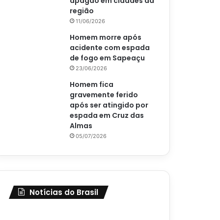
apagão em cidades da
região
11/06/2026
Homem morre após
acidente com espada
de fogo em Sapeaçu
23/06/2026
Homem fica
gravemente ferido
após ser atingido por
espada em Cruz das
Almas
05/07/2026
Notícias do Brasil