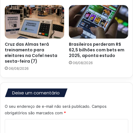
Cruz das Almas terá
Brasileiros perderam R$
treinamento para
62,5 bilhões com bets em
eleitores na Cofel nesta
2025, aponta estudo
sexta-feira (7)
06/08/2026
06/08/2026
Deixe um comentário
O seu endereço de e-mail não será publicado.
Campos
obrigatórios são marcados com
*
C
o