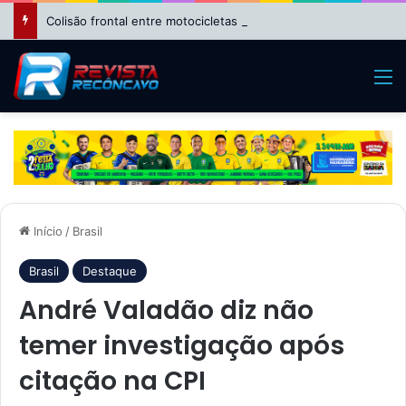
Colisão frontal entre motocicletas deixa feridos no bairro da Suzana, em Cruz das Almas
M
Início
/
Brasil
Brasil
Destaque
André Valadão diz não
temer investigação após
citação na CPI