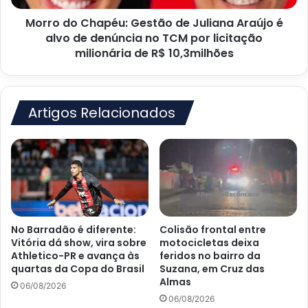
alvo
Morro do Chapéu: Gestão de Juliana Araújo é
de
denúncia
alvo de denúncia no TCM por licitação
no
milionária de R$ 10,3milhões
TCM
por
licitação
milionária
Artigos Relacionados
de
R$
10,3milhões
No Barradão é diferente:
Colisão frontal entre
Vitória dá show, vira sobre
motocicletas deixa
Athletico-PR e avança às
feridos no bairro da
quartas da Copa do Brasil
Suzana, em Cruz das
Almas
06/08/2026
06/08/2026