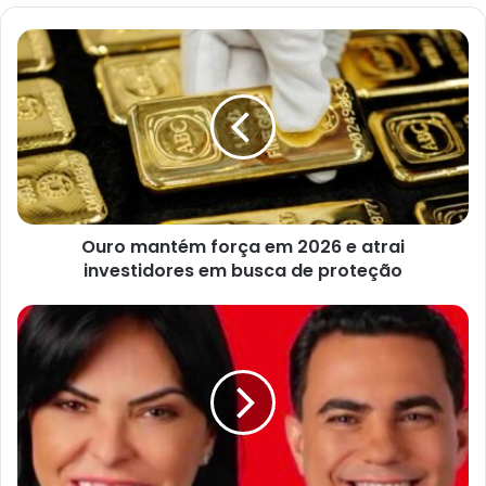
Ouro
mantém
força
em
2026
e
atrai
investidores
em
Ouro mantém força em 2026 e atrai
busca
de
investidores em busca de proteção
proteção
Morro
do
Chapéu:
Gestão
de
Juliana
Araújo
é