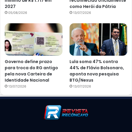
mínimo de R$ 1.717 em
reconhecido oficialmente
2027
como Herói da Pátria
05/08/2026
13/07/2026
Governo define prazo
Lula soma 47% contra
para troca do RG antigo
44% de Flávio Bolsonaro,
pela nova Carteira de
aponta nova pesquisa
Identidade Nacional
BTG/Nexus
13/07/2026
13/07/2026