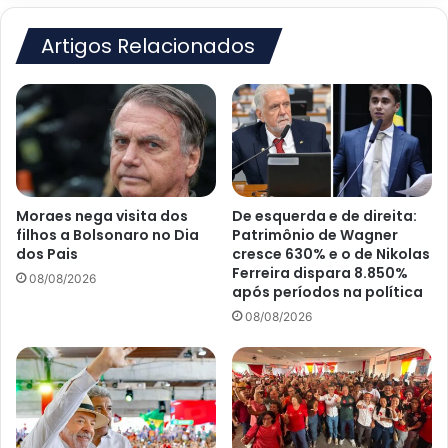
UPA
de
Artigos Relacionados
Cruz
das
Almas
Moraes nega visita dos
De esquerda e de direita:
filhos a Bolsonaro no Dia
Patrimônio de Wagner
dos Pais
cresce 630% e o de Nikolas
Ferreira dispara 8.850%
08/08/2026
após períodos na política
08/08/2026