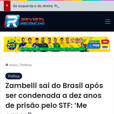
De esquerda e de direita: Patrimônio de Wagner cresce 630% e o de Nikolas Ferreira dispara 8.850% após períodos na política
M
Início
/
Política
Política
Zambelli sai do Brasil após
ser condenada a dez anos
de prisão pelo STF: ‘Me