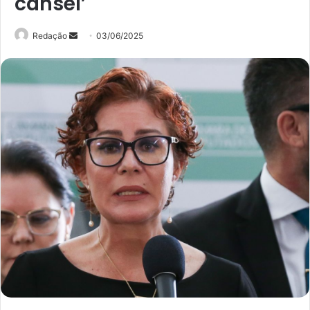
cansei’
Mande
Redação
03/06/2025
um
e-
mail