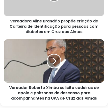
de
Carteira
de
Identificação
Vereadora Aline Brandão propõe criação de
para
pessoas
Carteira de Identificação para pessoas com
com
diabetes em Cruz das Almas
diabetes
em
Vereador
Cruz
Roberto
das
Ximba
Almas
solicita
cadeiras
de
apoio
e
poltronas
Vereador Roberto Ximba solicita cadeiras de
de
descanso
apoio e poltronas de descanso para
para
acompanhantes na UPA de Cruz das Almas
acompanhantes
na