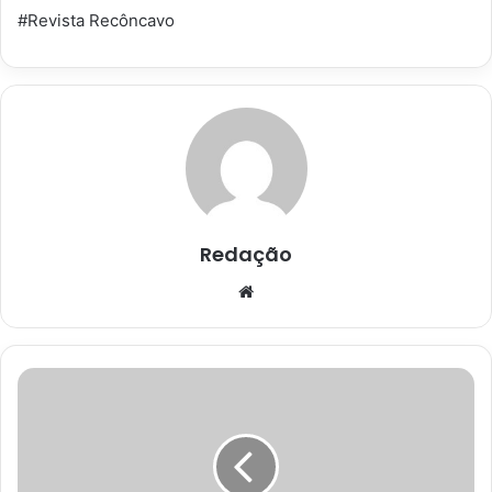
#Revista Recôncavo
Redação
Website
Vereadora
Aline
Brandão
propõe
criação