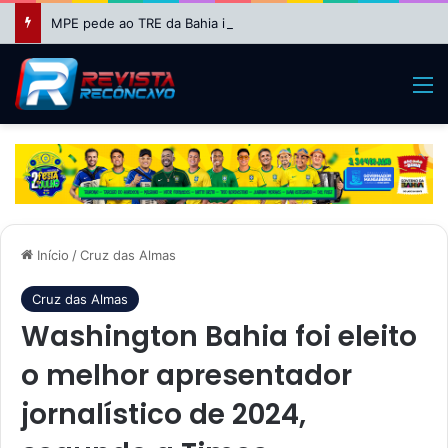
MPE pede ao TRE da Bahia impugnação da candidatura de Binho Galinha à reeleição
M
Início
/
Cruz das Almas
Cruz das Almas
Washington Bahia foi eleito
o melhor apresentador
jornalístico de 2024,