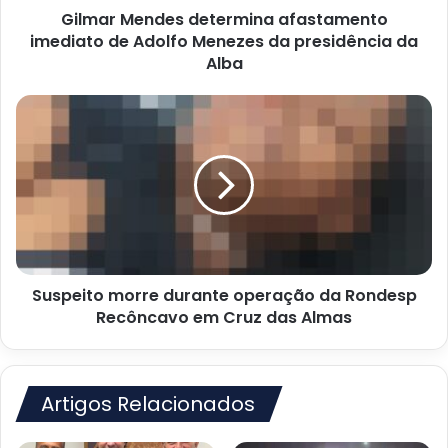
Gilmar Mendes determina afastamento
presidência
da
imediato de Adolfo Menezes da presidência da
Alba
Alba
Suspeito
morre
durante
operação
da
Rondesp
Recôncavo
em
Cruz
Suspeito morre durante operação da Rondesp
das
Almas
Recôncavo em Cruz das Almas
Artigos Relacionados