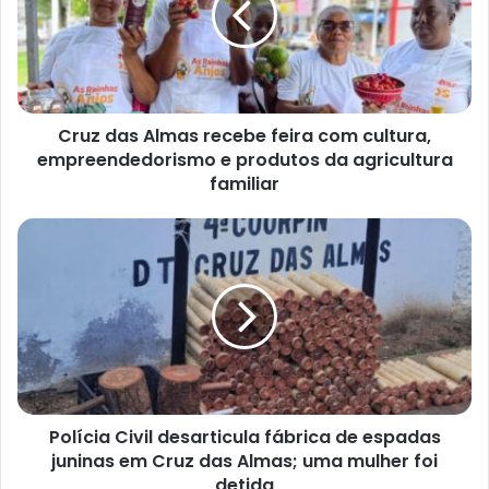
feira
com
cultura,
empreendedorismo
e
Cruz das Almas recebe feira com cultura,
produtos
da
empreendedorismo e produtos da agricultura
agricultura
familiar
familiar
Polícia
Civil
desarticula
fábrica
de
espadas
juninas
em
Cruz
Polícia Civil desarticula fábrica de espadas
das
Almas;
juninas em Cruz das Almas; uma mulher foi
uma
detida