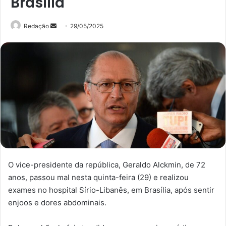
Brasília
Mande
Redação
29/05/2025
um
e-
mail
O vice-presidente da república, Geraldo Alckmin, de 72
anos, passou mal nesta quinta-feira (29) e realizou
exames no hospital Sírio-Libanês, em Brasília, após sentir
enjoos e dores abdominais.