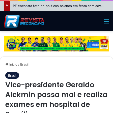
PF encontra foto de políticos baianos em festa com advogado investigado no caso do INSS
M
Início
/
Brasil
Brasil
Vice-presidente Geraldo
Alckmin passa mal e realiza
exames em hospital de