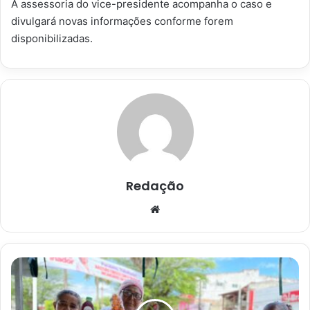
A assessoria do vice-presidente acompanha o caso e
divulgará novas informações conforme forem
disponibilizadas.
Redação
Website
Cruz
das
Almas
recebe