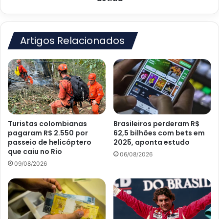
mulher
foi
detida
Artigos Relacionados
Turistas colombianas
Brasileiros perderam R$
pagaram R$ 2.550 por
62,5 bilhões com bets em
passeio de helicóptero
2025, aponta estudo
que caiu no Rio
06/08/2026
09/08/2026