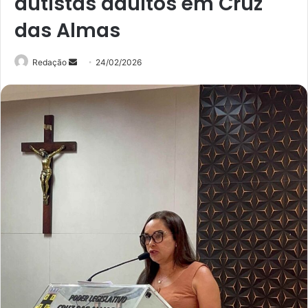
autistas adultos em Cruz
das Almas
Mande
Redação
24/02/2026
um
e-
mail