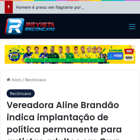
Homem é preso em flagrante por lesão corporal contra a mulher em São Felipe
M
Início
/
Recôncavo
Recôncavo
Vereadora Aline Brandão
indica implantação de
política permanente para