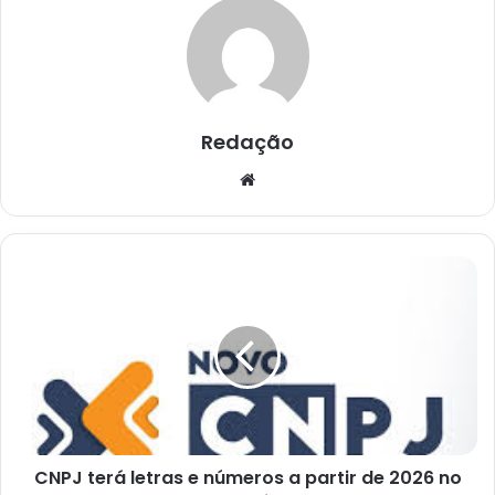
Redação
Website
CNPJ
terá
letras
e
números
a
partir
de
2026
CNPJ terá letras e números a partir de 2026 no
no