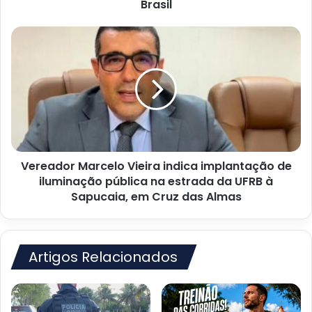
Brasil
Brasil
Vereador
Marcelo
Vieira
indica
implantação
de
iluminação
pública
na
Vereador Marcelo Vieira indica implantação de
estrada
da
iluminação pública na estrada da UFRB à
UFRB
Sapucaia, em Cruz das Almas
à
Sapucaia,
em
Cruz
Artigos Relacionados
das
Almas