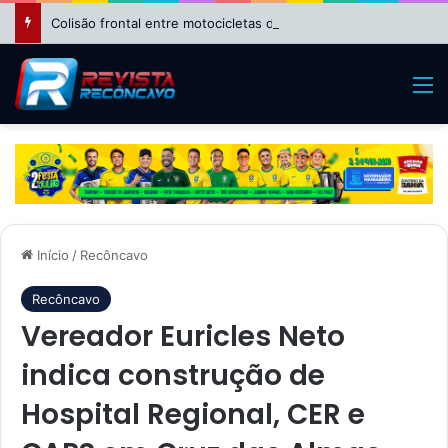
Colisão frontal entre motocicletas deixa feridos no bairro da Suzana, em Cruz das Almas
M
Início
/
Recôncavo
Recôncavo
Vereador Euricles Neto
indica construção de
Hospital Regional, CER e