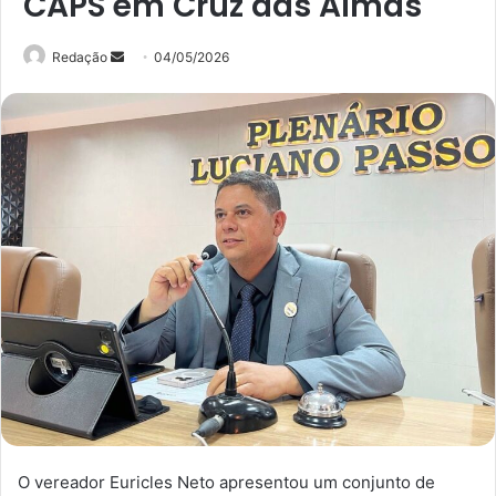
CAPS em Cruz das Almas
Mande
Redação
04/05/2026
um
e-
mail
O vereador Euricles Neto apresentou um conjunto de