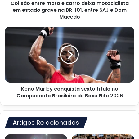
Colisão entre moto e carro deixa motociclista
grave
na
em estado grave na BR-101, entre SAJ e Dom
BR-
Macedo
101,
entre
Keno
SAJ
Marley
e
conquista
Dom
sexto
Macedo
título
no
Campeonato
Brasileiro
de
Keno Marley conquista sexto título no
Boxe
Elite
Campeonato Brasileiro de Boxe Elite 2026
2026
Artigos Relacionados