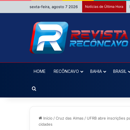
sexta-feira, agosto 7 2026
Notícias de Última Hora
HOME
RECÔNCAVO
BAHIA
BRASIL
Procurar por
Início
/
Cruz das Almas
/
UFRB abre inscrições p
cidades