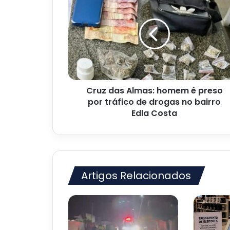
das
Almas:
homem
é
preso
por
tráfico
de
Cruz das Almas: homem é preso
drogas
no
por tráfico de drogas no bairro
bairro
Edla Costa
Edla
Costa
Artigos Relacionados