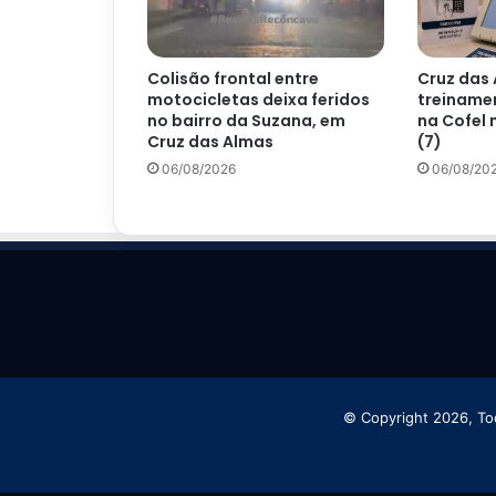
Colisão frontal entre
Cruz das 
motocicletas deixa feridos
treinamen
no bairro da Suzana, em
na Cofel 
Cruz das Almas
(7)
06/08/2026
06/08/20
© Copyright 2026, To