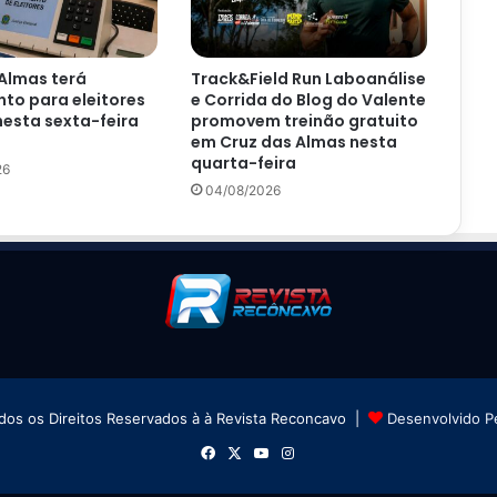
Almas terá
Track&Field Run Laboanálise
to para eleitores
e Corrida do Blog do Valente
nesta sexta-feira
promovem treinão gratuito
em Cruz das Almas nesta
quarta-feira
26
04/08/2026
dos os Direitos Reservados à à Revista Reconcavo |
Desenvolvido P
Facebook
X
YouTube
Instagram