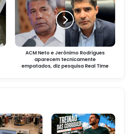
Neto
e
Jerônimo
Rodrigues
aparecem
tecnicamente
empatados,
diz
ACM Neto e Jerônimo Rodrigues
pesquisa
Real
aparecem tecnicamente
Time
empatados, diz pesquisa Real Time