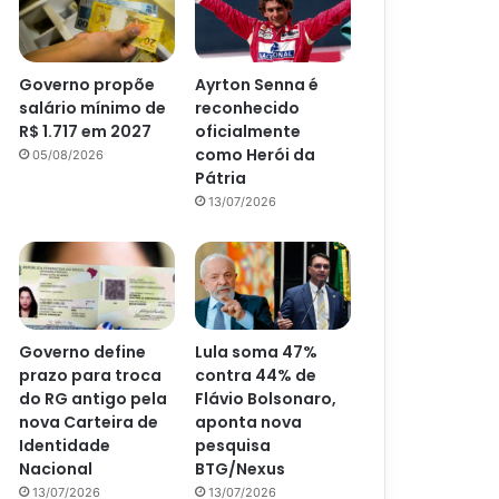
Governo propõe
Ayrton Senna é
salário mínimo de
reconhecido
R$ 1.717 em 2027
oficialmente
como Herói da
05/08/2026
Pátria
13/07/2026
Governo define
Lula soma 47%
prazo para troca
contra 44% de
do RG antigo pela
Flávio Bolsonaro,
nova Carteira de
aponta nova
Identidade
pesquisa
Nacional
BTG/Nexus
13/07/2026
13/07/2026