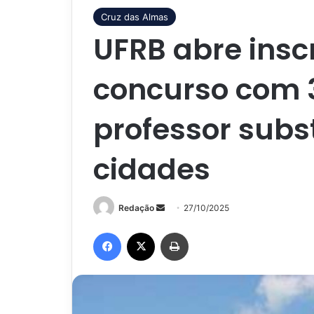
Cruz das Almas
UFRB abre insc
concurso com 
professor subs
cidades
Mande
Redação
27/10/2025
um
Facebook
X
Imprimir
e-
mail