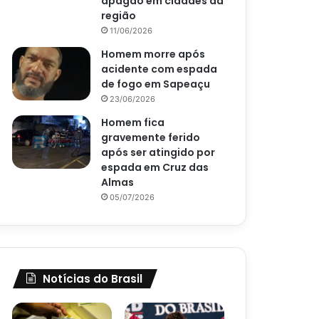
apagão em cidades da
região
11/06/2026
Homem morre após
acidente com espada
de fogo em Sapeaçu
23/06/2026
Homem fica
gravemente ferido
após ser atingido por
espada em Cruz das
Almas
05/07/2026
Notícias do Brasil