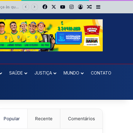
Facebook
X
YouTube
Instagram
Entrar
Artigo aleatório
Barra Lateral
Colisão frontal entre motocicletas deixa feridos no bairro da Suzana, em Cruz das Almas
SAÚDE
JUSTIÇA
MUNDO
CONTATO
Popular
Recente
Comentários