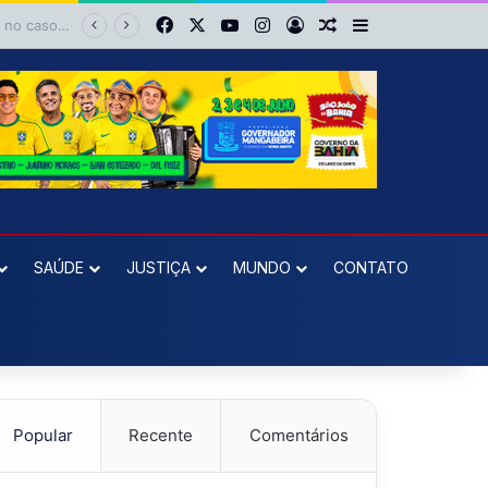
Facebook
X
YouTube
Instagram
Entrar
Artigo aleatório
Barra Lateral
reeleição
SAÚDE
JUSTIÇA
MUNDO
CONTATO
Popular
Recente
Comentários