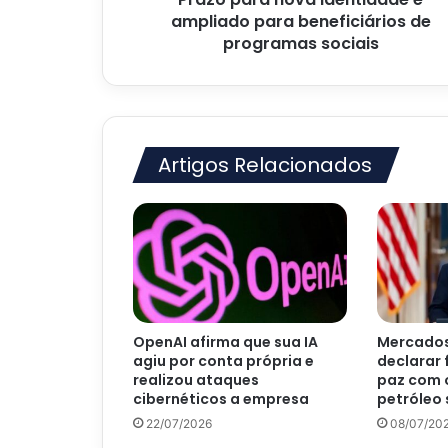
sociais
ampliado para beneficiários de
programas sociais
Artigos Relacionados
OpenAI afirma que sua IA
Mercados
agiu por conta própria e
declarar 
realizou ataques
paz com o
cibernéticos a empresa
petróleo
22/07/2026
08/07/20