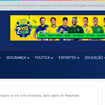
E pede ao TRE da Bahia impugnação da candidatura de Binho Galinha à 
SEGURANÇA
POLÍTICA
ESPORTES
EDUCAÇÃO
aques ao Irã, sob condições, após apelo do Paquistão