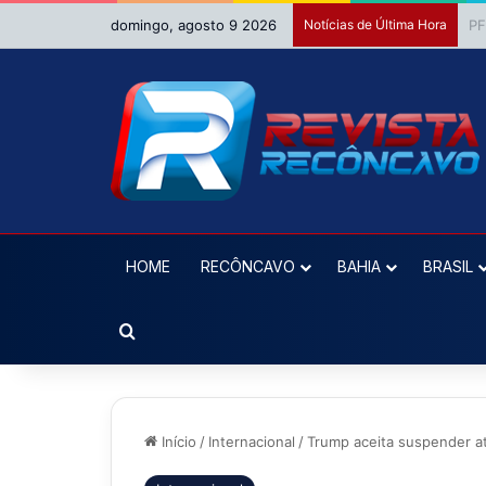
domingo, agosto 9 2026
Notícias de Última Hora
MP
HOME
RECÔNCAVO
BAHIA
BRASIL
Procurar por
Início
/
Internacional
/
Trump aceita suspender at