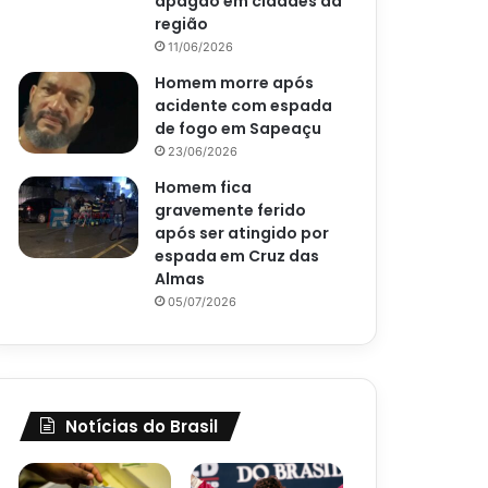
apagão em cidades da
região
11/06/2026
Homem morre após
acidente com espada
de fogo em Sapeaçu
23/06/2026
Homem fica
gravemente ferido
após ser atingido por
espada em Cruz das
Almas
05/07/2026
Notícias do Brasil