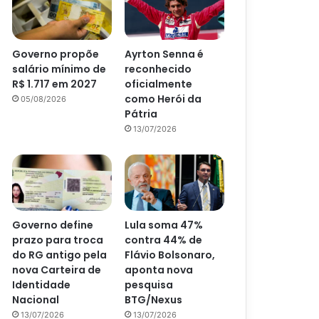
Governo propõe
Ayrton Senna é
salário mínimo de
reconhecido
R$ 1.717 em 2027
oficialmente
como Herói da
05/08/2026
Pátria
13/07/2026
Governo define
Lula soma 47%
prazo para troca
contra 44% de
do RG antigo pela
Flávio Bolsonaro,
nova Carteira de
aponta nova
Identidade
pesquisa
Nacional
BTG/Nexus
13/07/2026
13/07/2026