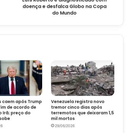
Copa
doença e desfalca Globo na Copa
do
do Mundo
Mundo
 caem após Trump
Venezuela registra novo
fim de acordo de
tremor cinco dias após
 Irã; preço do
terremotos que deixaram 1,5
 sobe
mil mortos
26
29/06/2026