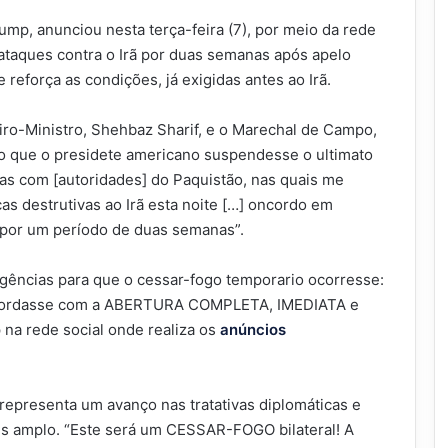
mp, anunciou nesta terça-feira (7), por meio da rede
 ataques contra o Irã por duas semanas após apelo
 reforça as condições, já exigidas antes ao Irã.
ro-Ministro, Shehbaz Sharif, e o Marechal de Campo,
ado que o presidete americano suspendesse o ultimato
sas com [autoridades] do Paquistão, nas quais me
as destrutivas ao Irã esta noite […] oncordo em
 por um período de duas semanas”.
gências para que o cessar-fogo temporario ocorresse:
oncordasse com a ABERTURA COMPLETA, IMEDIATA e
na rede social onde realiza os
anúncios
epresenta um avanço nas tratativas diplomáticas e
is amplo. “Este será um CESSAR-FOGO bilateral! A