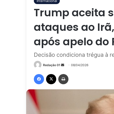
Internacional
Trump aceita 
ataques ao Irã
após apelo do
Decisão condiciona trégua à r
Mande
Redação 01
08/04/2026
um
Facebook
X
Imprimir
e-
mail