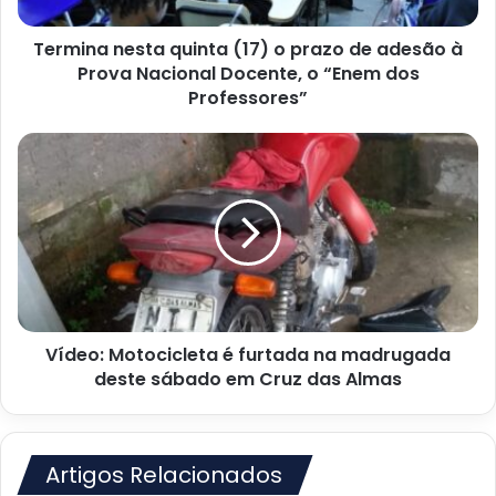
adesão
à
Termina nesta quinta (17) o prazo de adesão à
Prova
Nacional
Prova Nacional Docente, o “Enem dos
Docente,
Professores”
o
“Enem
Vídeo:
dos
Motocicleta
Professores”
é
furtada
na
madrugada
deste
sábado
em
Vídeo: Motocicleta é furtada na madrugada
Cruz
das
deste sábado em Cruz das Almas
Almas
Artigos Relacionados