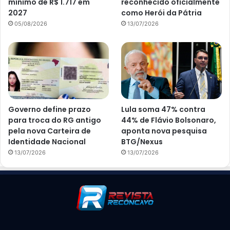
mínimo de R$ 1.717 em
reconhecido oficialmente
2027
como Herói da Pátria
05/08/2026
13/07/2026
Governo define prazo
Lula soma 47% contra
para troca do RG antigo
44% de Flávio Bolsonaro,
pela nova Carteira de
aponta nova pesquisa
Identidade Nacional
BTG/Nexus
13/07/2026
13/07/2026