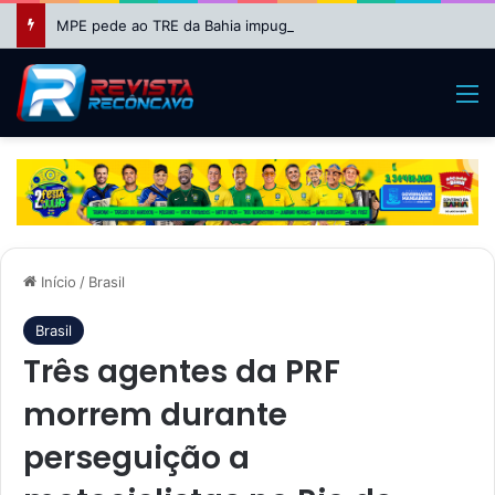
MPE pede ao TRE da Bahia impugnação da candidatura de Binho Galinha à reeleição
M
Início
/
Brasil
Brasil
Três agentes da PRF
morrem durante
perseguição a