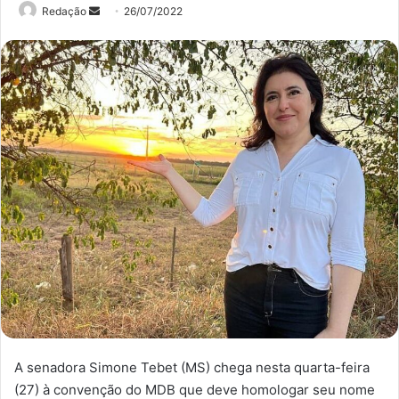
Mande
Redação
26/07/2022
um
e-
mail
A senadora Simone Tebet (MS) chega nesta quarta-feira
(27) à convenção do MDB que deve homologar seu nome