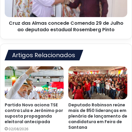
de
Julho
ao
Cruz das Almas concede Comenda 29 de Julho
deputado
estadual
ao deputado estadual Rosemberg Pinto
Rosemberg
Pinto
Artigos Relacionados
Partido Novo aciona TSE
Deputado Robinson reúne
contra Lula e Jerônimo por
mais de 850 lideranças em
suposta propaganda
plenária de lançamento de
eleitoral antecipada
candidatura em Feira de
Santana
02/08/2026