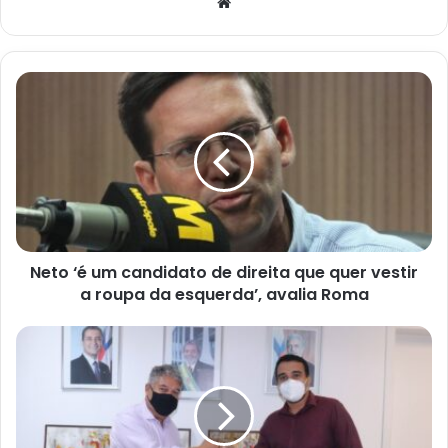
Website
Neto
‘é
um
candidato
de
direita
que
quer
vestir
Neto ‘é um candidato de direita que quer vestir
a
roupa
a roupa da esquerda’, avalia Roma
da
esquerda’,
Cruz
avalia
das
Roma
Almas
concede
Comenda
29