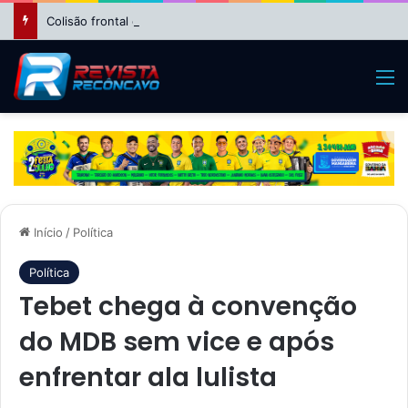
Colisão frontal entre motocicletas deixa feridos no bairro da Suzana, em Cruz das Almas
M
Início
/
Política
Política
Tebet chega à convenção
do MDB sem vice e após
enfrentar ala lulista