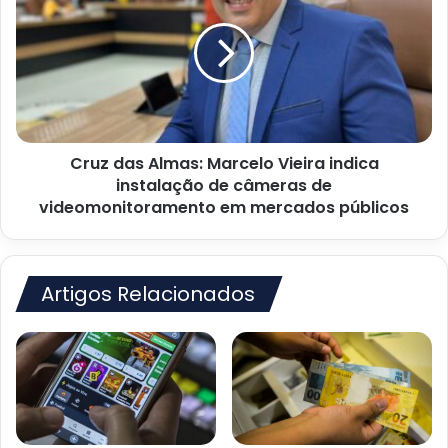
de
Almas:
violência
Marcelo
Vieira
indica
instalação
de
câmeras
Cruz das Almas: Marcelo Vieira indica
de
videomonitoramento
instalação de câmeras de
em
videomonitoramento em mercados públicos
mercados
públicos
Artigos Relacionados