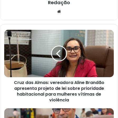
Redação
Website
Cruz
das
Almas:
vereadora
Aline
Brandão
apresenta
projeto
de
Cruz das Almas: vereadora Aline Brandão
lei
sobre
apresenta projeto de lei sobre prioridade
prioridade
habitacional para mulheres vítimas de
habitacional
violência
para
mulheres
Cruz
vítimas
das