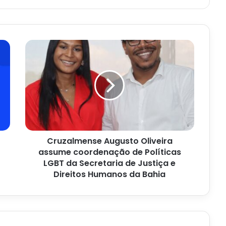
Cruzalmense
Augusto
Oliveira
assume
coordenação
de
Políticas
LGBT
da
Cruzalmense Augusto Oliveira
Secretaria
de
assume coordenação de Políticas
Justiça
LGBT da Secretaria de Justiça e
e
Direitos Humanos da Bahia
Direitos
Humanos
da
Bahia