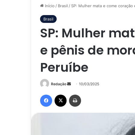
Início
/
Brasil
/
SP: Mulher mata e come coração 
Brasil
SP: Mulher ma
e pênis de mor
Peruíbe
Mande
Redação
10/03/2025
um
Facebook
X
Imprimir
e-
mail