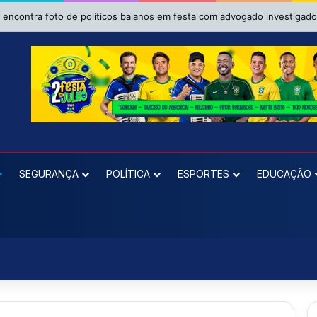
E pede ao TRE da Bahia impugnação da candidatura de Binho Galinha à 
SEGURANÇA
POLÍTICA
ESPORTES
EDUCAÇÃO