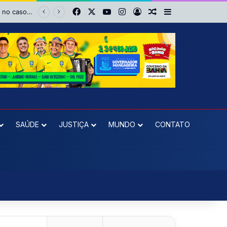
Facebook
X
YouTube
Instagram
Entrar
Artigo aleatório
Barra Lateral
reeleição
SAÚDE
JUSTIÇA
MUNDO
CONTATO