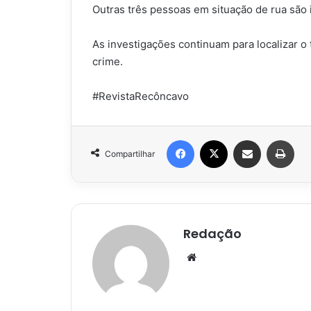
Outras três pessoas em situação de rua são 
As investigações continuam para localizar o 
crime.
#RevistaRecôncavo
Facebook
X
Compartilhar via e-mail
Impr
Compartilhar
Redação
Website