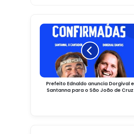
Prefeito
Ednaldo
anuncia
Dorgival
e
Santanna
para
o
São
Prefeito Ednaldo anuncia Dorgival e
João
de
Santanna para o São João de Cruz
Cruz