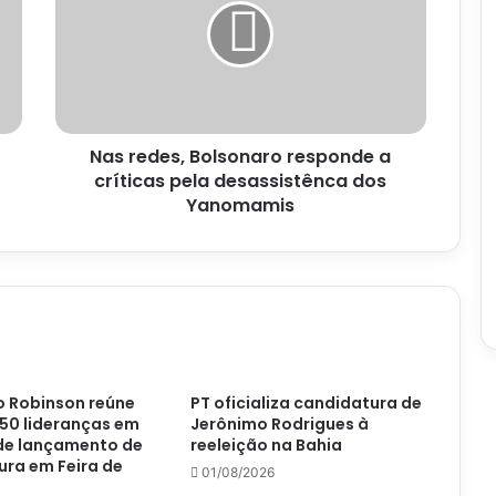
responde
a
críticas
pela
desassistênca
dos
Nas redes, Bolsonaro responde a
Yanomamis
críticas pela desassistênca dos
Yanomamis
 Robinson reúne
PT oficializa candidatura de
50 lideranças em
Jerônimo Rodrigues à
 de lançamento de
reeleição na Bahia
ra em Feira de
01/08/2026