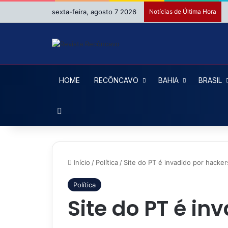
sexta-feira, agosto 7 2026
Notícias de Última Hora
HOME
RECÔNCAVO
BAHIA
BRASIL
Procurar por
Início
/
Política
/
Site do PT é invadido por hacke
Política
Site do PT é in