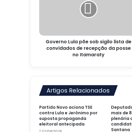
sob
sigilo
lista
de
convidados
de
Governo Lula põe sob sigilo lista de
recepção
da
convidados de recepção da posse
posse
no Itamaraty
no
Itamaraty
Artigos Relacionados
Partido Novo aciona TSE
Deputado
contra Lula e Jerônimo por
mais de 8
suposta propaganda
plenária
eleitoral antecipada
candidatu
Santana
02/08/2026