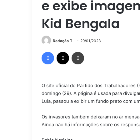
e exibe imagem
Kid Bengala
Mande
Redação
29/01/2023
um
Facebook
X
Imprimir
e-
mail
O site oficial do Partido dos Trabalhadores
domingo (29). A página é usada para divulga
Lula, passou a exibir um fundo preto com u
Os invasores também deixaram no ar mensagen
Ainda não há informações sobre os responsáv