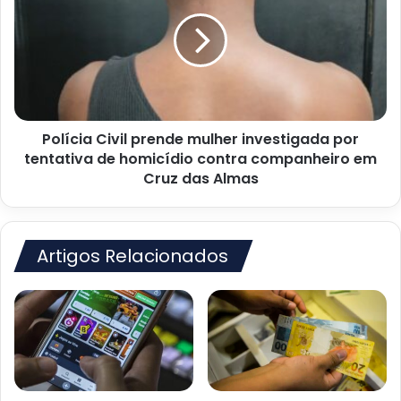
prende
mulher
investigada
por
tentativa
de
homicídio
Polícia Civil prende mulher investigada por
contra
companheiro
tentativa de homicídio contra companheiro em
em
Cruz das Almas
Cruz
das
Almas
Artigos Relacionados