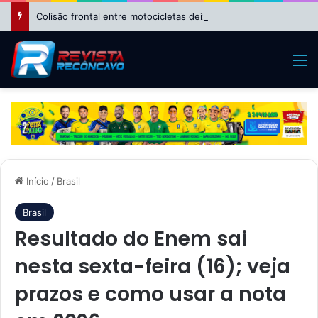
Colisão frontal entre motocicletas deixa feridos no bairro da Suzana, em Cruz das Almas
M
Início
/
Brasil
Brasil
Resultado do Enem sai
nesta sexta-feira (16); veja
prazos e como usar a nota