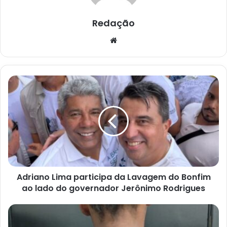
Redação
Website
Adriano
Lima
participa
da
Lavagem
do
Bonfim
ao
lado
Adriano Lima participa da Lavagem do Bonfim
do
governador
ao lado do governador Jerônimo Rodrigues
Jerônimo
Rodrigues
Polícia
Civil