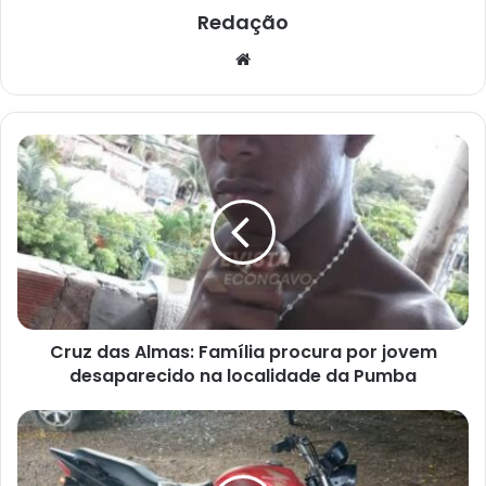
Redação
Website
Cruz
das
Almas:
Família
procura
por
jovem
desaparecido
na
Cruz das Almas: Família procura por jovem
localidade
da
desaparecido na localidade da Pumba
Pumba
Polícia
Militar
recupera