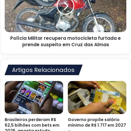
motocicleta
furtada
e
prende
suspeito
em
Polícia Militar recupera motocicleta furtada e
Cruz
das
prende suspeito em Cruz das Almas
Almas
Artigos Relacionados
Brasileiros perderam R$
Governo propõe salário
62,5 bilhões com bets em
mínimo de R$ 1.717 em 2027
2025, aponta estudo