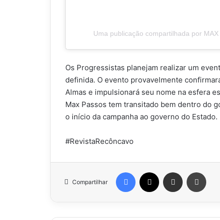
Uma publicação compartilhada por M
Os Progressistas planejam realizar um even
definida. O evento provavelmente confirmará
Almas e impulsionará seu nome na esfera es
Max Passos tem transitado bem dentro do 
o início da campanha ao governo do Estado.
#RevistaRecôncavo
Facebook
X
Compartilhar via e-mail
Impr
Compartilhar