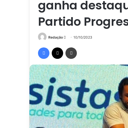
ganha destaqu
Partido Progre
Mande
Redação
10/10/2023
um
Facebook
X
Imprimir
e-
mail