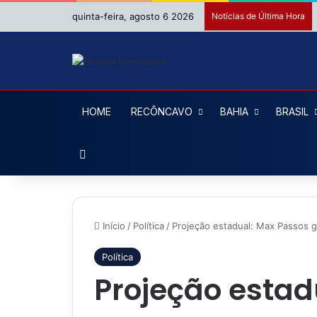
quinta-feira, agosto 6 2026
Notícias de Última Hora
HOME
RECÔNCAVO
BAHIA
BRASIL
Procurar por
Início
/
Política
/
Projeção estadual: Max Passos g
Política
Projeção estad