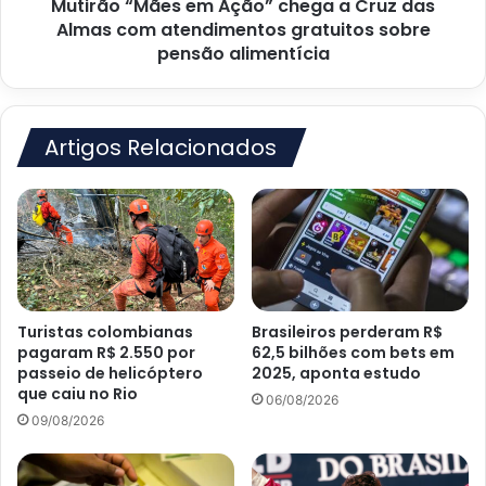
Mutirão “Mães em Ação” chega a Cruz das
com
atendimentos
Almas com atendimentos gratuitos sobre
gratuitos
pensão alimentícia
sobre
pensão
alimentícia
Artigos Relacionados
Turistas colombianas
Brasileiros perderam R$
pagaram R$ 2.550 por
62,5 bilhões com bets em
passeio de helicóptero
2025, aponta estudo
que caiu no Rio
06/08/2026
09/08/2026