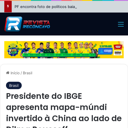
PF encontra foto de políticos baianos em festa com advogado investigado no caso do INSS
M
Início
/
Brasil
Brasil
Presidente do IBGE
apresenta mapa-múndi
invertido à China ao lado de