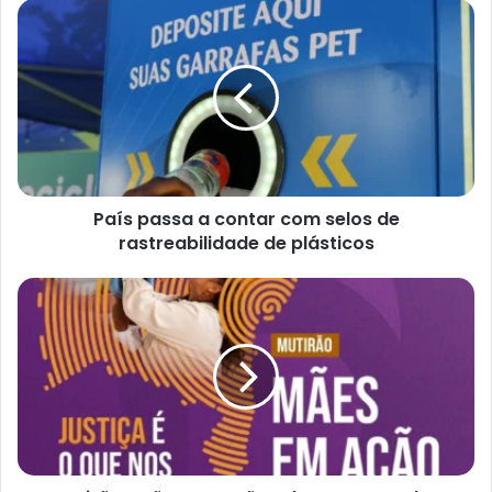
País
passa
a
contar
com
selos
de
rastreabilidade
de
País passa a contar com selos de
plásticos
rastreabilidade de plásticos
Mutirão
“Mães
em
Ação”
chega
a
Cruz
das
Almas