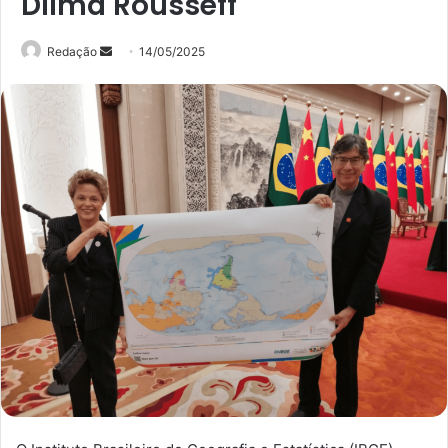
Dilma Rousseff
Mande
Redação
14/05/2025
um
e-
mail