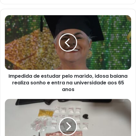
Impedida
de
estudar
pelo
marido,
idosa
baiana
realiza
sonho
Impedida de estudar pelo marido, idosa baiana
e
entra
realiza sonho e entra na universidade aos 65
na
anos
universidade
aos
TRÁFICO
65
DE
anos
DROGAS
É
FRUSTRADO
EM