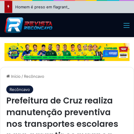
Homem é preso em flagrante por lesão corporal contra a mulher em São Felipe
M
Início
/
Recôncavo
Recôncavo
Prefeitura de Cruz realiza
manutenção preventiva
nos transportes escolares