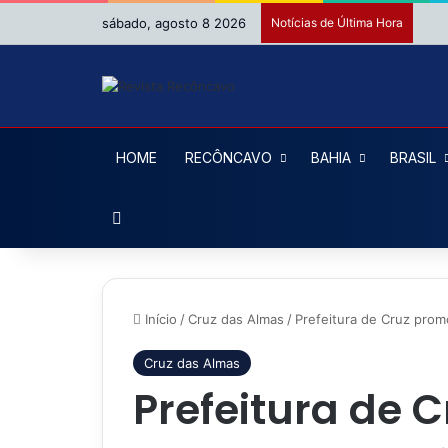
sábado, agosto 8 2026
Notícias de Última Hora
HOME
RECÔNCAVO
BAHIA
BRASIL
Procurar por
Início
/
Cruz das Almas
/
Prefeitura de Cruz pro
Cruz das Almas
Prefeitura de 