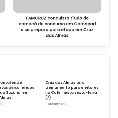
concurso
em
Camaçari
FAMCRUZ conquista título de
e
se
campeã de concurso em Camaçari
prepara
e se prepara para etapa em Cruz
para
das Almas
etapa
em
Cruz
das
Almas
rontal entre
Cruz das Almas terá
tas deixa feridos
treinamento para eleitores
 da Suzana, em
na Cofel nesta sexta-feira
 Almas
(7)
6
06/08/2026