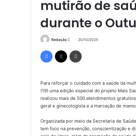
mutirão de sa
durante o Out
Mande
Redação
20/10/2025
um
Facebook
X
Imprimir
e-
mail
Para reforçar o cuidado com a saúde da mul
(19) uma edição especial do projeto Mais Saú
realizou mais de 500 atendimentos gratuitos
geral e ginecologista e a marcação de mamog
Organizada por meio da Secretaria de Saúde
tem foco na prevenção, conscientização e d