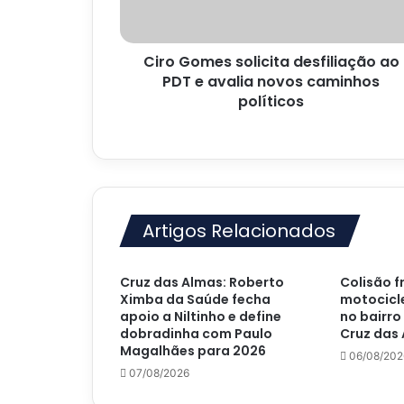
e
avalia
novos
Ciro Gomes solicita desfiliação ao
caminhos
políticos
PDT e avalia novos caminhos
políticos
Artigos Relacionados
Cruz das Almas: Roberto
Colisão f
Ximba da Saúde fecha
motocicle
apoio a Niltinho e define
no bairro
dobradinha com Paulo
Cruz das
Magalhães para 2026
06/08/202
07/08/2026