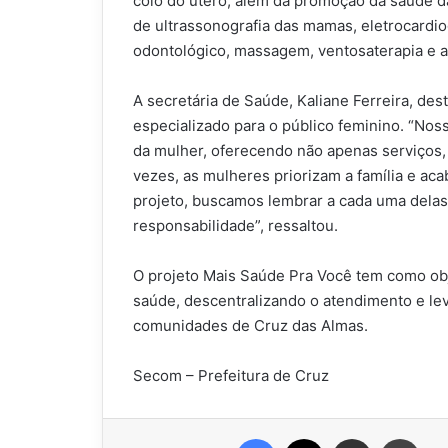
colo do útero, além da promoção da saúde d
de ultrassonografia das mamas, eletrocardi
odontológico, massagem, ventosaterapia e au
A secretária de Saúde, Kaliane Ferreira, de
especializado para o público feminino. “Nos
da mulher, oferecendo não apenas serviços
vezes, as mulheres priorizam a família e a
projeto, buscamos lembrar a cada uma dela
responsabilidade”, ressaltou.
O projeto Mais Saúde Pra Você tem como obj
saúde, descentralizando o atendimento e le
comunidades de Cruz das Almas.
Secom – Prefeitura de Cruz
Facebook
X
Compartilhar via e-mail
Impr