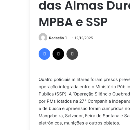
das Almas Dur
MPBA e SSP
Mande
Redação
12/12/2025
um
Facebook
X
Imprimir
e-
mail
Quatro policiais militares foram presos prev
operação integrada entre o Ministério Públi
Pública (SSP). A ‘Operação Silêncio Quebra
por PMs lotados na 27ª Companhia Independe
e de busca e apreensão foram cumpridos no
Mangabeira, Salvador, Feira de Santana e S
eletrônicos, munições e outros objetos.