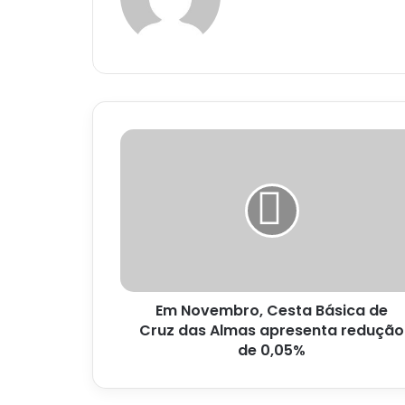
Em
Novembro,
Cesta
Básica
de
Cruz
das
Almas
apresenta
Em Novembro, Cesta Básica de
redução
de
Cruz das Almas apresenta redução
0,05%
de 0,05%