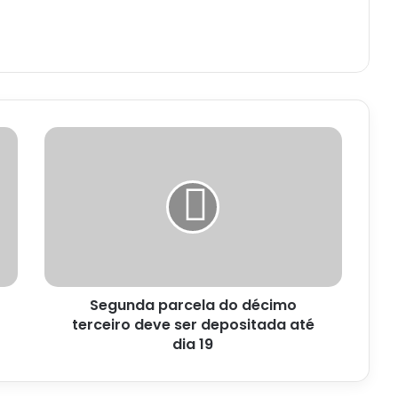
Segunda
parcela
do
décimo
terceiro
deve
ser
depositada
até
Segunda parcela do décimo
dia
19
terceiro deve ser depositada até
dia 19