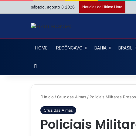
sábado, agosto 8 2026
Notícias de Última Hora
HOME
RECÔNCAVO
BAHIA
BRASIL
Procurar por
Início
/
Cruz das Almas
/
Policiais Militares Pre
Cruz das Almas
Policiais Milit