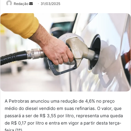
Mande
Redação
31/03/2025
um
e-
mail
A Petrobras anunciou uma redução de 4,6% no preço
médio do diesel vendido em suas refinarias. O valor, que
passará a ser de R$ 3,55 por litro, representa uma queda
de R$ 0,17 por litro e entra em vigor a partir desta terça-
feira (1º).