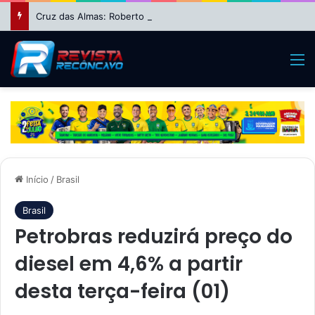
Cruz das Almas: Roberto Ximba da Saúde fecha apoio a Niltinho e define dobradinha com Paulo Magalhães para 2026
M
Início
/
Brasil
Brasil
Petrobras reduzirá preço do
diesel em 4,6% a partir
desta terça-feira (01)