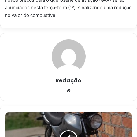
anunciados nesta terça-feira (1º), sinalizando uma redução
no valor do combustível.
Redação
Website
Cruz
das
Almas:
Moto