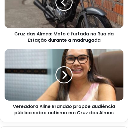
é
furtada
na
Rua
da
Cruz das Almas: Moto é furtada na Rua da
Estação
durante
Estação durante a madrugada
a
madrugada
Vereadora
Aline
Brandão
propõe
audiência
pública
sobre
autismo
em
Vereadora Aline Brandão propõe audiência
Cruz
das
pública sobre autismo em Cruz das Almas
Almas