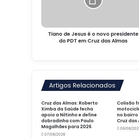
o
novo
presidente
do
PDT
Tiano de Jesus é o novo presidente
em
Cruz
do PDT em Cruz das Almas
das
Almas
Artigos Relacionados
Cruz das Almas: Roberto
Colisão f
Ximba da Saúde fecha
motocicle
apoio a Niltinho e define
no bairro
dobradinha com Paulo
Cruz das
Magalhães para 2026
06/08/202
07/08/2026