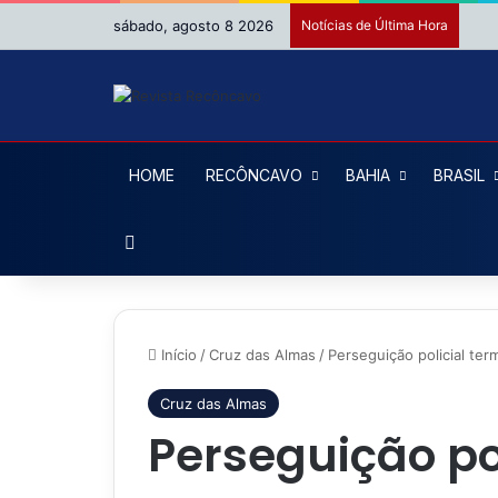
sábado, agosto 8 2026
Notícias de Última Hora
HOME
RECÔNCAVO
BAHIA
BRASIL
Procurar por
Início
/
Cruz das Almas
/
Perseguição policial te
Cruz das Almas
Perseguição po