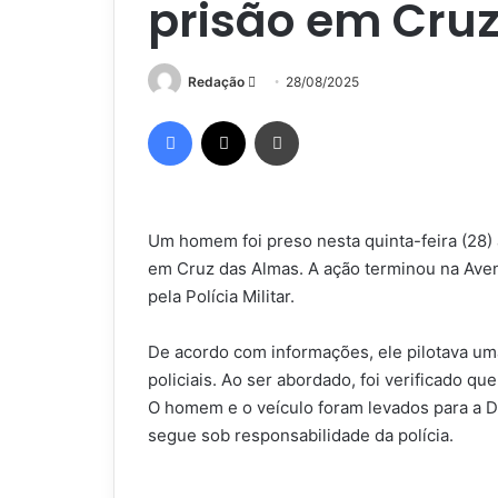
prisão em Cru
Mande
Redação
28/08/2025
um
Facebook
X
Imprimir
e-
mail
Um homem foi preso nesta quinta-feira (28) 
em Cruz das Almas. A ação terminou na Aven
pela Polícia Militar.
De acordo com informações, ele pilotava u
policiais. Ao ser abordado, foi verificado qu
O homem e o veículo foram levados para a De
segue sob responsabilidade da polícia.