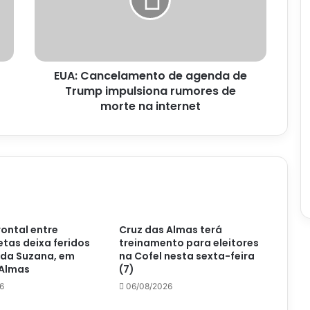
de
Trump
impulsiona
rumores
de
EUA: Cancelamento de agenda de
morte
na
Trump impulsiona rumores de
internet
morte na internet
rontal entre
Cruz das Almas terá
tas deixa feridos
treinamento para eleitores
 da Suzana, em
na Cofel nesta sexta-feira
 Almas
(7)
6
06/08/2026