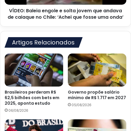
do
de
Inhame
VÍDEO: Baleia engole e solta jovem que andava
caiaque
no
de caiaque no Chile: ‘Achei que fosse uma onda’
Chile:
‘Achei
que
fosse
Artigos Relacionados
uma
onda’
Brasileiros perderam R$
Governo propõe salário
62,5 bilhões com bets em
mínimo de R$ 1.717 em 2027
2025, aponta estudo
05/08/2026
06/08/2026