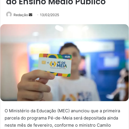
do Ensino Médio Público
Mande
Redação
13/02/2025
um
e-
mail
O Ministério da Educação (MEC) anunciou que a primeira
parcela do programa Pé-de-Meia será depositada ainda
neste mês de fevereiro, conforme o ministro Camilo