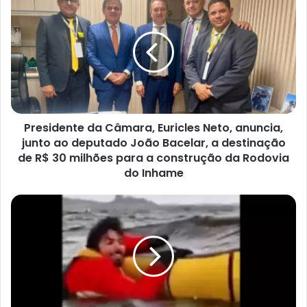
da
Câmara,
Euricles
Neto,
anuncia,
junto
ao
deputado
Presidente da Câmara, Euricles Neto, anuncia,
João
Bacelar,
junto ao deputado João Bacelar, a destinação
a
de R$ 30 milhões para a construção da Rodovia
destinação
do Inhame
de
R$
VÍDEO:
30
Baleia
milhões
engole
para
e
a
solta
construção
jovem
da
que
Rodovia
andava