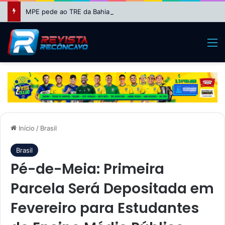
MPE pede ao TRE da Bahia impugnação da candidatura de Binho Galinha à reeleição
M
Início
/
Brasil
Brasil
Pé-de-Meia: Primeira
Parcela Será Depositada em
Fevereiro para Estudantes