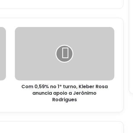
Com
0,59%
no
1º
turno,
Kleber
Rosa
anuncia
apoio
Com 0,59% no 1º turno, Kleber Rosa
a
Jerônimo
anuncia apoio a Jerônimo
Rodrigues
Rodrigues