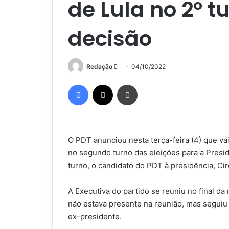
de Lula no 2º t
decisão
Mande
Redação
04/10/2022
um
Facebook
X
Imprimir
e-
mail
O PDT anunciou nesta terça-feira (4) que vai 
no segundo turno das eleições para a Presi
turno, o candidato do PDT à presidência, Cir
A Executiva do partido se reuniu no final da
não estava presente na reunião, mas seguiu
ex-presidente.