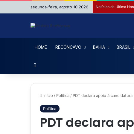
segunda-feira, agosto 10 2026
Notícias de Última Hor
HOME
RECÔNCAVO
BAHIA
BRASIL
Procurar por
Início
/
Política
/
PDT declara apoio à candidatura 
Política
PDT declara ap