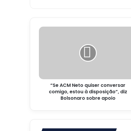
“Se
ACM
Neto
quiser
conversar
comigo,
estou
à
disposição”,
“Se ACM Neto quiser conversar
diz
Bolsonaro
comigo, estou à disposição”, diz
sobre
Bolsonaro sobre apoio
apoio