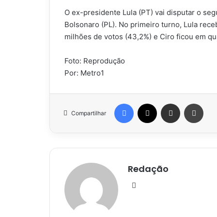
O ex-presidente Lula (PT) vai disputar o seg
Bolsonaro (PL). No primeiro turno, Lula rec
milhões de votos (43,2%) e Ciro ficou em qu
Foto: Reprodução
Por: Metro1
Facebook
X
Compartilhar via e-mail
Impr
Compartilhar
Redação
Website