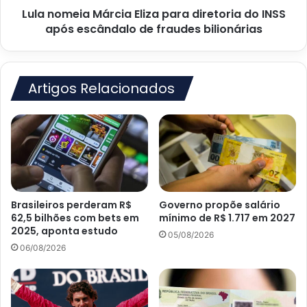
Lula nomeia Márcia Eliza para diretoria do INSS
escândalo
de
após escândalo de fraudes bilionárias
fraudes
bilionárias
Artigos Relacionados
Brasileiros perderam R$
Governo propõe salário
62,5 bilhões com bets em
mínimo de R$ 1.717 em 2027
2025, aponta estudo
05/08/2026
06/08/2026