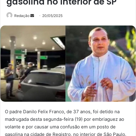
gasolina no interior de SP
Mande
Redação
20/05/2025
um
e-
mail
O padre Danilo Felix Franco, de 37 anos, foi detido na
madrugada desta segunda-feira (19) por embriaguez ao
volante e por causar uma confusão em um posto de
gasolina na cidade de Registro, no interior de São Paulo.