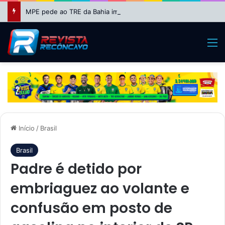
MPE pede ao TRE da Bahia impugnação da candidatura de Binho Galinha à reeleição
M
Início
/
Brasil
Brasil
Padre é detido por
embriaguez ao volante e
confusão em posto de