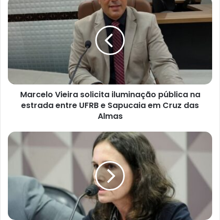
Marcelo
Vieira
solicita
iluminação
pública
na
estrada
entre
UFRB
Marcelo Vieira solicita iluminação pública na
e
Sapucaia
estrada entre UFRB e Sapucaia em Cruz das
em
Almas
Cruz
das
Lula
Almas
nomeia
Márcia
Eliza
para
diretoria
do
INSS
após