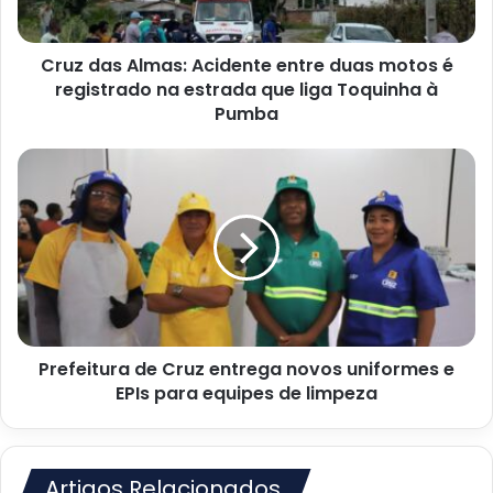
é
registrado
Cruz das Almas: Acidente entre duas motos é
na
estrada
registrado na estrada que liga Toquinha à
que
Pumba
liga
Toquinha
Prefeitura
à
de
Pumba
Cruz
entrega
novos
uniformes
e
EPIs
para
Prefeitura de Cruz entrega novos uniformes e
equipes
de
EPIs para equipes de limpeza
limpeza
Artigos Relacionados