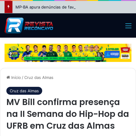
MP-BA apura denúncias de favorecimento em seleção REDA da Educação em Feira de Santana
M
Início
/
Cruz das Almas
Cruz das Almas
MV Bill confirma presença
na II Semana do Hip-Hop da
UFRB em Cruz das Almas